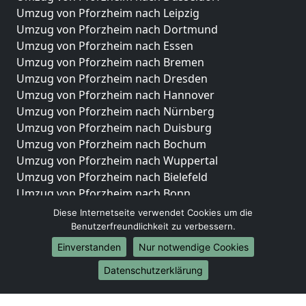
Umzug von Pforzheim nach Leipzig
Umzug von Pforzheim nach Dortmund
Umzug von Pforzheim nach Essen
Umzug von Pforzheim nach Bremen
Umzug von Pforzheim nach Dresden
Umzug von Pforzheim nach Hannover
Umzug von Pforzheim nach Nürnberg
Umzug von Pforzheim nach Duisburg
Umzug von Pforzheim nach Bochum
Umzug von Pforzheim nach Wuppertal
Umzug von Pforzheim nach Bielefeld
Umzug von Pforzheim nach Bonn
Umzug von Pforzheim nach Münster
Diese Internetseite verwendet Cookies um die
Benutzerfreundlichkeit zu verbessern.
Internationale-Umzüge
Einverstanden
Nur notwendige Cookies
Umzug von Pforzheim nach Brasilien
Datenschutzerklärung
Umzug von Pforzheim nach Brunei Darussalam
Umzug von Pforzheim nach Burkina Faso