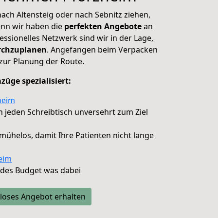
nach Altensteig oder nach Sebnitz ziehen,
enn wir haben die
perfekten Angebote
an
ssionelles Netzwerk sind wir in der Lage,
rchzuplanen
. Angefangen beim Verpacken
 zur Planung der Route.
üge spezialisiert:
heim
en jeden Schreibtisch unversehrt zum Ziel
d mühelos, damit Ihre Patienten nicht lange
eim
jedes Budget was dabei
loses Angebot erhalten