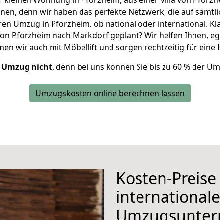
einer kleinen Wohnung in Pforzheim, aus einer Villa von Pfo
en, denn wir haben das perfekte Netzwerk, die auf sämtli
ren Umzug in Pforzheim, ob national oder international. Kl
von Pforzheim nach Markdorf geplant? Wir helfen Ihnen, egal
n wir auch mit Möbellift und sorgen rechtzeitig für eine 
r Umzug nicht
, denn bei uns können Sie bis zu 60 % der U
Umzugskosten online berechnen lassen
Kosten-Preise
internationa
Umzugsunte