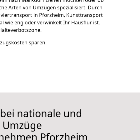
rzheim nach Markdorf ziehen möchten oder ob
che Arten von Umzügen spezialisiert. Durch
aviertransport in Pforzheim, Kunsttransport
 wie eng oder verwinkelt Ihr Hausflur ist.
Halteverbotszone.
mzugskosten sparen.
 bei nationale und
le Umzüge
rnehmen
Pforzheim