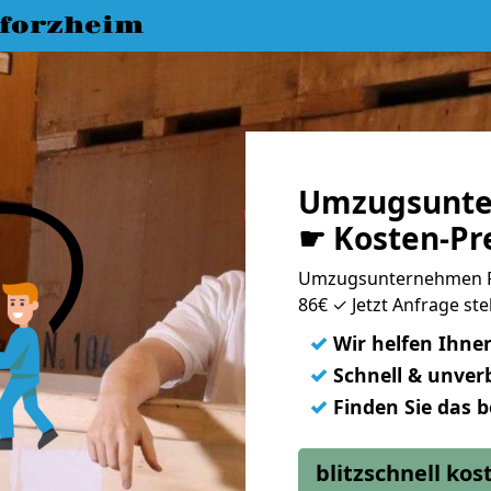
forzheim
Umzugsunte
☛ Kosten-Pr
Umzugsunternehmen Pf
86€ ✓ Jetzt Anfrage ste
✓
Wir helfen Ihne
✓
Schnell & unverb
✓
Finden Sie das 
blitzschnell ko