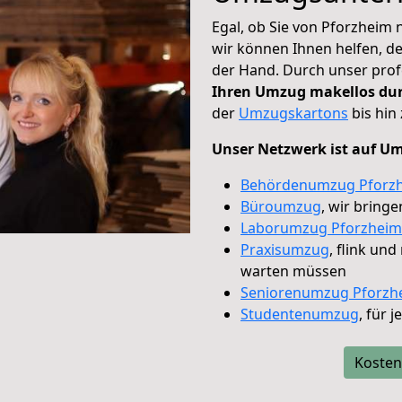
Egal, ob Sie von Pforzheim 
wir können Ihnen helfen, d
der Hand. Durch unser profe
Ihren Umzug makellos du
der
Umzugskartons
bis hin
Unser Netzwerk ist auf Umz
Behördenumzug Pforz
Büroumzug
, wir bring
Laborumzug Pforzheim
Praxisumzug
, flink un
warten müssen
Seniorenumzug Pforzh
Studentenumzug
, für 
Kosten