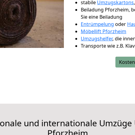
stabile
Umzugskartons
Beiladung Pforzheim, be
Sie eine Beiladung
Entrümpelung
oder
Hau
Möbellift Pforzheim
Umzugshelfer
, die inn
Transporte wie z.B. Kla
Kosten
ationale und internationale Umzü
Pforzheim