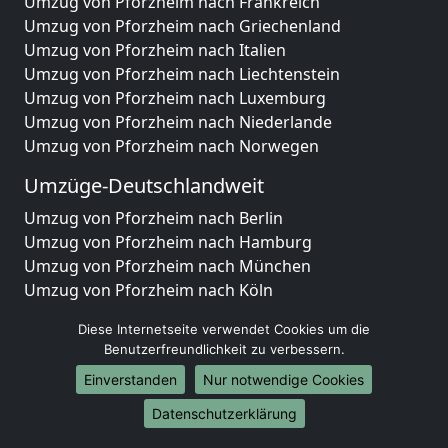
Umzug von Pforzheim nach Frankreich
Umzug von Pforzheim nach Griechenland
Umzug von Pforzheim nach Italien
Umzug von Pforzheim nach Liechtenstein
Umzug von Pforzheim nach Luxemburg
Umzug von Pforzheim nach Niederlande
Umzug von Pforzheim nach Norwegen
Umzüge-Deutschlandweit
Umzug von Pforzheim nach Berlin
Umzug von Pforzheim nach Hamburg
Umzug von Pforzheim nach München
Umzug von Pforzheim nach Köln
Umzug von Pforzheim nach Frankfurt am Main
Diese Internetseite verwendet Cookies um die
Umzug von Pforzheim nach Stuttgart
Benutzerfreundlichkeit zu verbessern.
Umzug von Pforzheim nach Düsseldorf
Einverstanden
Nur notwendige Cookies
Umzug von Pforzheim nach Leipzig
Umzug von Pforzheim nach Dortmund
Datenschutzerklärung
Umzug von Pforzheim nach Essen