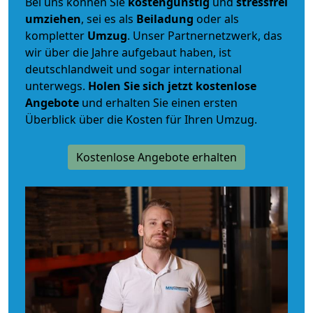
Bei uns können Sie
kostengünstig
und
stressfrei
umziehen
, sei es als
Beiladung
oder als
kompletter
Umzug
. Unser Partnernetzwerk, das
wir über die Jahre aufgebaut haben, ist
deutschlandweit und sogar international
unterwegs.
Holen Sie sich jetzt kostenlose
Angebote
und erhalten Sie einen ersten
Überblick über die Kosten für Ihren Umzug.
Kostenlose Angebote erhalten