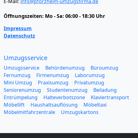
E-Mail:
info@pforzheim-umzugsfirma.de
Öffnungszeiten:
Mo - Sa: 06:00 - 18:30 Uhr
Impressum
Datenschutz
Umzugsservice
Umzugsservice
Behördenumzug
Büroumzug
Fernumzug
Firmenumzug
Laborumzug
Mini Umzug
Praxisumzug
Privatumzug
Seniorenumzug
Studentenumzug
Beiladung
Entrümpelung
Halteverbotszone
Klaviertransport
Möbellift
Haushaltsauflösung
Möbeltaxi
Möbelmitfahrzentrale
Umzugskartons