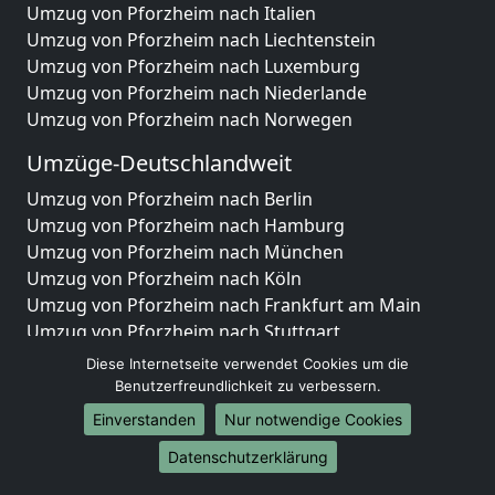
Umzug von Pforzheim nach Italien
Umzug von Pforzheim nach Liechtenstein
Umzug von Pforzheim nach Luxemburg
Umzug von Pforzheim nach Niederlande
Umzug von Pforzheim nach Norwegen
Umzüge-Deutschlandweit
Umzug von Pforzheim nach Berlin
Umzug von Pforzheim nach Hamburg
Umzug von Pforzheim nach München
Umzug von Pforzheim nach Köln
Umzug von Pforzheim nach Frankfurt am Main
Umzug von Pforzheim nach Stuttgart
Umzug von Pforzheim nach Düsseldorf
Diese Internetseite verwendet Cookies um die
Umzug von Pforzheim nach Leipzig
Benutzerfreundlichkeit zu verbessern.
Umzug von Pforzheim nach Dortmund
Einverstanden
Nur notwendige Cookies
Umzug von Pforzheim nach Essen
Datenschutzerklärung
Umzug von Pforzheim nach Bremen
Umzug von Pforzheim nach Dresden