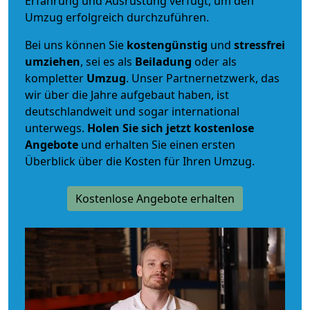
Erfahrung und Ausrüstung verfügt, um den
Umzug erfolgreich durchzuführen.
Bei uns können Sie
kostengünstig
und
stressfrei
umziehen
, sei es als
Beiladung
oder als
kompletter
Umzug
. Unser Partnernetzwerk, das
wir über die Jahre aufgebaut haben, ist
deutschlandweit und sogar international
unterwegs.
Holen Sie sich jetzt kostenlose
Angebote
und erhalten Sie einen ersten
Überblick über die Kosten für Ihren Umzug.
Kostenlose Angebote erhalten