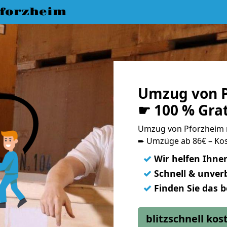
forzheim
Umzug von P
☛ 100 % Gra
Umzug von Pforzheim 
➨ Umzüge ab 86€ – Kos
✓
Wir helfen Ihne
✓
Schnell & unverb
✓
Finden Sie das 
blitzschnell ko