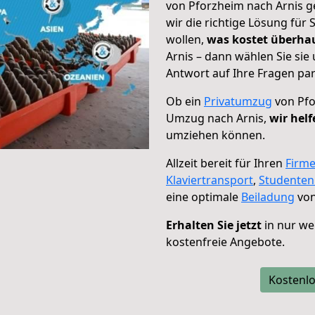
von Pforzheim nach Arnis g
wir die richtige Lösung für
wollen,
was kostet überh
Arnis – dann wählen Sie si
Antwort auf Ihre Fragen par
Ob ein
Privatumzug
von Pfo
Umzug nach Arnis,
wir helf
umziehen können.
Allzeit bereit für Ihren
Firm
Klaviertransport
,
Studente
eine optimale
Beiladung
von
Erhalten Sie jetzt
in nur we
kostenfreie Angebote.
Kostenlo