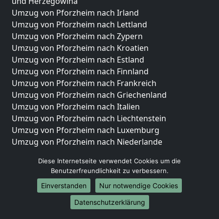
und Herzegowina
Umzug von Pforzheim nach Irland
Umzug von Pforzheim nach Lettland
Umzug von Pforzheim nach Zypern
Umzug von Pforzheim nach Kroatien
Umzug von Pforzheim nach Estland
Umzug von Pforzheim nach Finnland
Umzug von Pforzheim nach Frankreich
Umzug von Pforzheim nach Griechenland
Umzug von Pforzheim nach Italien
Umzug von Pforzheim nach Liechtenstein
Umzug von Pforzheim nach Luxemburg
Umzug von Pforzheim nach Niederlande
Umzug von Pforzheim nach Norwegen
Diese Internetseite verwendet Cookies um die
Umzüge-Deutschlandweit
Benutzerfreundlichkeit zu verbessern.
Einverstanden
Nur notwendige Cookies
Umzug von Pforzheim nach Berlin
Umzug von Pforzheim nach Hamburg
Datenschutzerklärung
Umzug von Pforzheim nach München