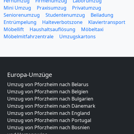
Fernumzug
Firmenumzug
Laborumzug
Mini Umzug
Praxisumzug
Privatumzug
Seniorenumzug
Studentenumzug
Beiladung
Entrümpelung
Halteverbotszone
Klaviertransport
Möbellift
Haushaltsauflösung
Möbeltaxi
Möbelmitfahrzentrale
Umzugskartons
Europa-Umzüge
Umzug von Pforzheim nach Belarus
Umzug von Pforzheim nach Belgien
Umzug von Pforzheim nach Bulgarien
Umzug von Pforzheim nach Dänemark
Umzug von Pforzheim nach England
Umzug von Pforzheim nach Portugal
Umzug von Pforzheim nach Bosnien