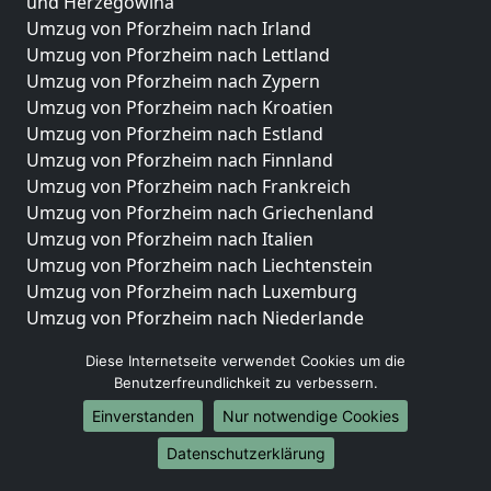
und Herzegowina
Umzug von Pforzheim nach Irland
Umzug von Pforzheim nach Lettland
Umzug von Pforzheim nach Zypern
Umzug von Pforzheim nach Kroatien
Umzug von Pforzheim nach Estland
Umzug von Pforzheim nach Finnland
Umzug von Pforzheim nach Frankreich
Umzug von Pforzheim nach Griechenland
Umzug von Pforzheim nach Italien
Umzug von Pforzheim nach Liechtenstein
Umzug von Pforzheim nach Luxemburg
Umzug von Pforzheim nach Niederlande
Umzug von Pforzheim nach Norwegen
Diese Internetseite verwendet Cookies um die
Umzüge-Deutschlandweit
Benutzerfreundlichkeit zu verbessern.
Einverstanden
Nur notwendige Cookies
Umzug von Pforzheim nach Berlin
Umzug von Pforzheim nach Hamburg
Datenschutzerklärung
Umzug von Pforzheim nach München