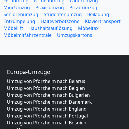
Fernumzug
Firmenumzug
Laborumzug
Mini Umzug
Praxisumzug
Privatumzug
Seniorenumzug
Studentenumzug
Beiladung
Entrümpelung
Halteverbotszone
Klaviertransport
Möbellift
Haushaltsauflösung
Möbeltaxi
Möbelmitfahrzentrale
Umzugskartons
Europa-Umzüge
Umzug von Pforzheim nach Belarus
Umzug von Pforzheim nach Belgien
Umzug von Pforzheim nach Bulgarien
Umzug von Pforzheim nach Dänemark
Umzug von Pforzheim nach England
Umzug von Pforzheim nach Portugal
Umzug von Pforzheim nach Bosnien