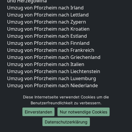
und Herzegowina
Umzug von Pforzheim nach Irland
Umzug von Pforzheim nach Lettland
Umzug von Pforzheim nach Zypern
Umzug von Pforzheim nach Kroatien
Umzug von Pforzheim nach Estland
Umzug von Pforzheim nach Finnland
Umzug von Pforzheim nach Frankreich
Umzug von Pforzheim nach Griechenland
Umzug von Pforzheim nach Italien
Umzug von Pforzheim nach Liechtenstein
Umzug von Pforzheim nach Luxemburg
Umzug von Pforzheim nach Niederlande
Umzug von Pforzheim nach Norwegen
Diese Internetseite verwendet Cookies um die
Umzüge-Deutschlandweit
Benutzerfreundlichkeit zu verbessern.
Einverstanden
Nur notwendige Cookies
Umzug von Pforzheim nach Berlin
Umzug von Pforzheim nach Hamburg
Datenschutzerklärung
Umzug von Pforzheim nach München