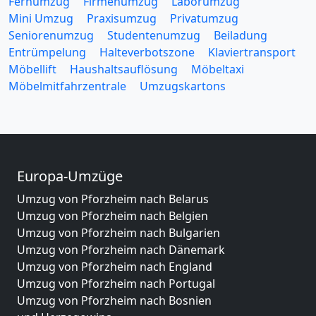
Fernumzug
Firmenumzug
Laborumzug
Mini Umzug
Praxisumzug
Privatumzug
Seniorenumzug
Studentenumzug
Beiladung
Entrümpelung
Halteverbotszone
Klaviertransport
Möbellift
Haushaltsauflösung
Möbeltaxi
Möbelmitfahrzentrale
Umzugskartons
Europa-Umzüge
Umzug von Pforzheim nach Belarus
Umzug von Pforzheim nach Belgien
Umzug von Pforzheim nach Bulgarien
Umzug von Pforzheim nach Dänemark
Umzug von Pforzheim nach England
Umzug von Pforzheim nach Portugal
Umzug von Pforzheim nach Bosnien