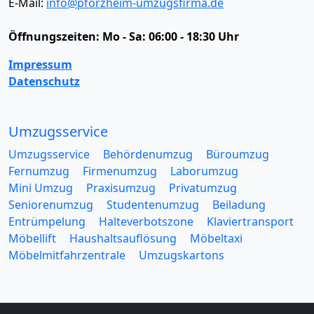
E-Mail:
info@pforzheim-umzugsfirma.de
Öffnungszeiten:
Mo - Sa: 06:00 - 18:30 Uhr
Impressum
Datenschutz
Umzugsservice
Umzugsservice
Behördenumzug
Büroumzug
Fernumzug
Firmenumzug
Laborumzug
Mini Umzug
Praxisumzug
Privatumzug
Seniorenumzug
Studentenumzug
Beiladung
Entrümpelung
Halteverbotszone
Klaviertransport
Möbellift
Haushaltsauflösung
Möbeltaxi
Möbelmitfahrzentrale
Umzugskartons