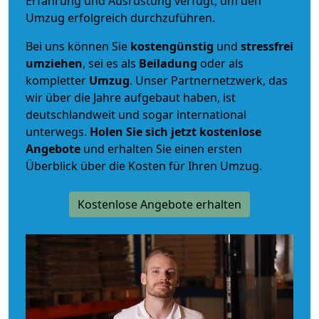
Erfahrung und Ausrüstung verfügt, um den
Umzug erfolgreich durchzuführen.
Bei uns können Sie
kostengünstig
und
stressfrei
umziehen
, sei es als
Beiladung
oder als
kompletter
Umzug
. Unser Partnernetzwerk, das
wir über die Jahre aufgebaut haben, ist
deutschlandweit und sogar international
unterwegs.
Holen Sie sich jetzt kostenlose
Angebote
und erhalten Sie einen ersten
Überblick über die Kosten für Ihren Umzug.
Kostenlose Angebote erhalten