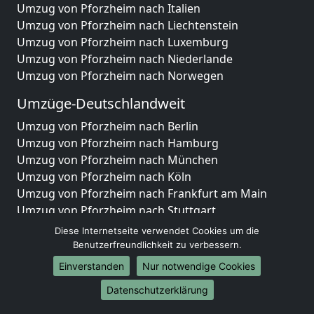
Umzug von Pforzheim nach Italien
Umzug von Pforzheim nach Liechtenstein
Umzug von Pforzheim nach Luxemburg
Umzug von Pforzheim nach Niederlande
Umzug von Pforzheim nach Norwegen
Umzüge-Deutschlandweit
Umzug von Pforzheim nach Berlin
Umzug von Pforzheim nach Hamburg
Umzug von Pforzheim nach München
Umzug von Pforzheim nach Köln
Umzug von Pforzheim nach Frankfurt am Main
Umzug von Pforzheim nach Stuttgart
Umzug von Pforzheim nach Düsseldorf
Diese Internetseite verwendet Cookies um die
Umzug von Pforzheim nach Leipzig
Benutzerfreundlichkeit zu verbessern.
Umzug von Pforzheim nach Dortmund
Einverstanden
Nur notwendige Cookies
Umzug von Pforzheim nach Essen
Datenschutzerklärung
Umzug von Pforzheim nach Bremen
Umzug von Pforzheim nach Dresden