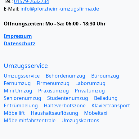
Tel.:
01579-2632734
E-Mail:
info@pforzheim-umzugsfirma.de
Öffnungszeiten:
Mo - Sa: 06:00 - 18:30 Uhr
Impressum
Datenschutz
Umzugsservice
Umzugsservice
Behördenumzug
Büroumzug
Fernumzug
Firmenumzug
Laborumzug
Mini Umzug
Praxisumzug
Privatumzug
Seniorenumzug
Studentenumzug
Beiladung
Entrümpelung
Halteverbotszone
Klaviertransport
Möbellift
Haushaltsauflösung
Möbeltaxi
Möbelmitfahrzentrale
Umzugskartons