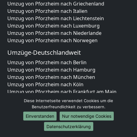
Umzug von Pforzheim nach Griechenland
Umzug von Pforzheim nach Italien
Umzug von Pforzheim nach Liechtenstein
Umzug von Pforzheim nach Luxemburg
Umzug von Pforzheim nach Niederlande
Umzug von Pforzheim nach Norwegen
Umzüge-Deutschlandweit
Umzug von Pforzheim nach Berlin
Umzug von Pforzheim nach Hamburg
Umzug von Pforzheim nach München
Umzug von Pforzheim nach Köln
Umzug von Pforzheim nach Frankfurt am Main
Umzug von Pforzheim nach Stuttgart
Diese Internetseite verwendet Cookies um die
Umzug von Pforzheim nach Düsseldorf
Benutzerfreundlichkeit zu verbessern.
Umzug von Pforzheim nach Leipzig
Einverstanden
Nur notwendige Cookies
Umzug von Pforzheim nach Dortmund
Datenschutzerklärung
Umzug von Pforzheim nach Essen
Umzug von Pforzheim nach Bremen