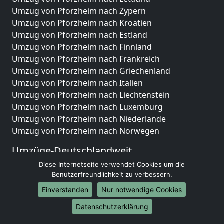
Umzug von Pforzheim nach Zypern
Umzug von Pforzheim nach Kroatien
Umzug von Pforzheim nach Estland
Umzug von Pforzheim nach Finnland
Umzug von Pforzheim nach Frankreich
Umzug von Pforzheim nach Griechenland
Umzug von Pforzheim nach Italien
Umzug von Pforzheim nach Liechtenstein
Umzug von Pforzheim nach Luxemburg
Umzug von Pforzheim nach Niederlande
Umzug von Pforzheim nach Norwegen
Umzüge-Deutschlandweit
Diese Internetseite verwendet Cookies um die
Umzug von Pforzheim nach Berlin
Benutzerfreundlichkeit zu verbessern.
Umzug von Pforzheim nach Hamburg
Umzug von Pforzheim nach München
Einverstanden
Nur notwendige Cookies
Umzug von Pforzheim nach Köln
Datenschutzerklärung
Umzug von Pforzheim nach Frankfurt am Main