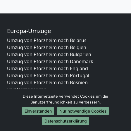
Europa-Umzüge
Umzug von Pforzheim nach Belarus
Umzug von Pforzheim nach Belgien
Umzug von Pforzheim nach Bulgarien
Umzug von Pforzheim nach Dänemark
Umzug von Pforzheim nach England
Umzug von Pforzheim nach Portugal
Umzug von Pforzheim nach Bosnien
und Herzegowina
Umzug von Pforzheim nach Irland
Diese Internetseite verwendet Cookies um die
Benutzerfreundlichkeit zu verbessern.
Umzug von Pforzheim nach Lettland
Umzug von Pforzheim nach Zypern
Einverstanden
Nur notwendige Cookies
Umzug von Pforzheim nach Kroatien
Datenschutzerklärung
Umzug von Pforzheim nach Estland