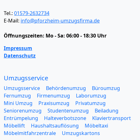
Tel.:
01579-2632734
E-Mail:
info@pforzheim-umzugsfirma.de
Öffnungszeiten:
Mo - Sa: 06:00 - 18:30 Uhr
Impressum
Datenschutz
Umzugsservice
Umzugsservice
Behördenumzug
Büroumzug
Fernumzug
Firmenumzug
Laborumzug
Mini Umzug
Praxisumzug
Privatumzug
Seniorenumzug
Studentenumzug
Beiladung
Entrümpelung
Halteverbotszone
Klaviertransport
Möbellift
Haushaltsauflösung
Möbeltaxi
Möbelmitfahrzentrale
Umzugskartons