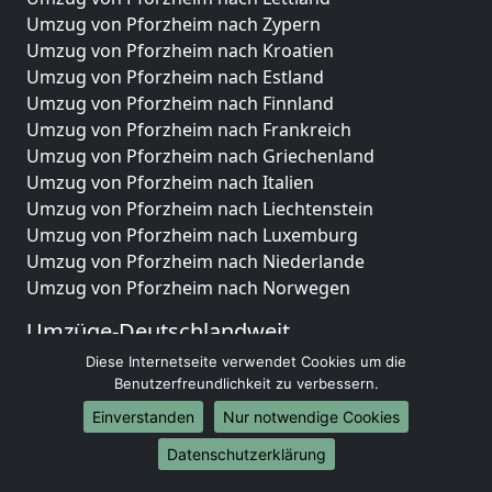
Umzug von Pforzheim nach Zypern
Umzug von Pforzheim nach Kroatien
Umzug von Pforzheim nach Estland
Umzug von Pforzheim nach Finnland
Umzug von Pforzheim nach Frankreich
Umzug von Pforzheim nach Griechenland
Umzug von Pforzheim nach Italien
Umzug von Pforzheim nach Liechtenstein
Umzug von Pforzheim nach Luxemburg
Umzug von Pforzheim nach Niederlande
Umzug von Pforzheim nach Norwegen
Umzüge-Deutschlandweit
Diese Internetseite verwendet Cookies um die
Umzug von Pforzheim nach Berlin
Benutzerfreundlichkeit zu verbessern.
Umzug von Pforzheim nach Hamburg
Umzug von Pforzheim nach München
Einverstanden
Nur notwendige Cookies
Umzug von Pforzheim nach Köln
Datenschutzerklärung
Umzug von Pforzheim nach Frankfurt am Main