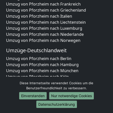
Umzug von Pforzheim nach Frankreich
Umzug von Pforzheim nach Griechenland
Umzug von Pforzheim nach Italien
Umzug von Pforzheim nach Liechtenstein
Umzug von Pforzheim nach Luxemburg
Umzug von Pforzheim nach Niederlande
Umzug von Pforzheim nach Norwegen
Umzüge-Deutschlandweit
Umzug von Pforzheim nach Berlin
Umzug von Pforzheim nach Hamburg
Umzug von Pforzheim nach München
Umzug von Pforzheim nach Köln
Umzug von Pforzheim nach Frankfurt am Main
Diese Internetseite verwendet Cookies um die
Umzug von Pforzheim nach Stuttgart
Benutzerfreundlichkeit zu verbessern.
Umzug von Pforzheim nach Düsseldorf
Einverstanden
Nur notwendige Cookies
Umzug von Pforzheim nach Leipzig
Datenschutzerklärung
Umzug von Pforzheim nach Dortmund
Umzug von Pforzheim nach Essen