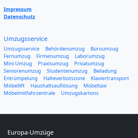
Impressum
Datenschutz
Umzugsservice
Umzugsservice
Behördenumzug
Büroumzug
Fernumzug
Firmenumzug
Laborumzug
Mini Umzug
Praxisumzug
Privatumzug
Seniorenumzug
Studentenumzug
Beiladung
Entrümpelung
Halteverbotszone
Klaviertransport
Möbellift
Haushaltsauflösung
Möbeltaxi
Möbelmitfahrzentrale
Umzugskartons
Europa-Umzüge