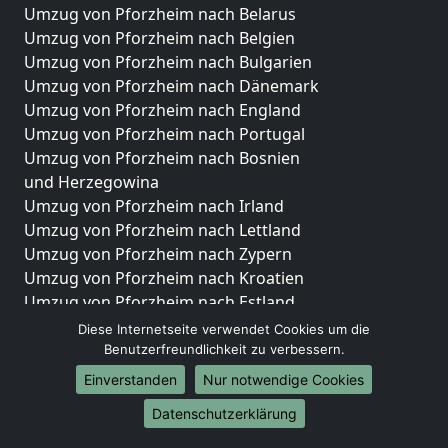
Umzug von Pforzheim nach Belarus
Umzug von Pforzheim nach Belgien
Umzug von Pforzheim nach Bulgarien
Umzug von Pforzheim nach Dänemark
Umzug von Pforzheim nach England
Umzug von Pforzheim nach Portugal
Umzug von Pforzheim nach Bosnien
und Herzegowina
Umzug von Pforzheim nach Irland
Umzug von Pforzheim nach Lettland
Umzug von Pforzheim nach Zypern
Umzug von Pforzheim nach Kroatien
Umzug von Pforzheim nach Estland
Umzug von Pforzheim nach Finnland
Diese Internetseite verwendet Cookies um die
Umzug von Pforzheim nach Frankreich
Benutzerfreundlichkeit zu verbessern.
Umzug von Pforzheim nach Griechenland
Einverstanden
Nur notwendige Cookies
Umzug von Pforzheim nach Italien
Datenschutzerklärung
Umzug von Pforzheim nach Liechtenstein
Umzug von Pforzheim nach Luxemburg