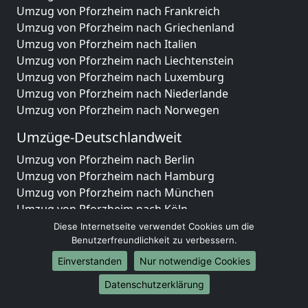
Umzug von Pforzheim nach Frankreich
Umzug von Pforzheim nach Griechenland
Umzug von Pforzheim nach Italien
Umzug von Pforzheim nach Liechtenstein
Umzug von Pforzheim nach Luxemburg
Umzug von Pforzheim nach Niederlande
Umzug von Pforzheim nach Norwegen
Umzüge-Deutschlandweit
Umzug von Pforzheim nach Berlin
Umzug von Pforzheim nach Hamburg
Umzug von Pforzheim nach München
Umzug von Pforzheim nach Köln
Umzug von Pforzheim nach Frankfurt am Main
Diese Internetseite verwendet Cookies um die
Umzug von Pforzheim nach Stuttgart
Benutzerfreundlichkeit zu verbessern.
Umzug von Pforzheim nach Düsseldorf
Einverstanden
Nur notwendige Cookies
Umzug von Pforzheim nach Leipzig
Datenschutzerklärung
Umzug von Pforzheim nach Dortmund
Umzug von Pforzheim nach Essen