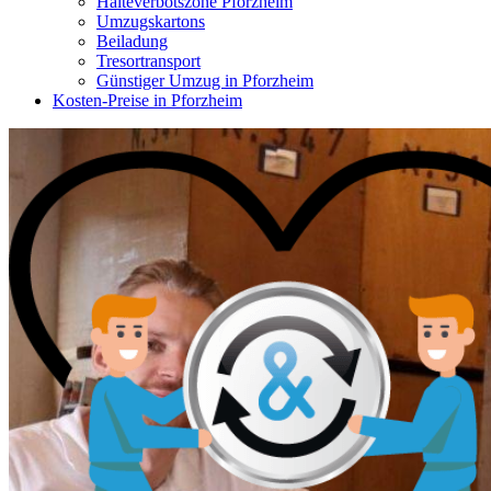
Halteverbotszone Pforzheim
Umzugskartons
Beiladung
Tresortransport
Günstiger Umzug in Pforzheim
Kosten-Preise in Pforzheim