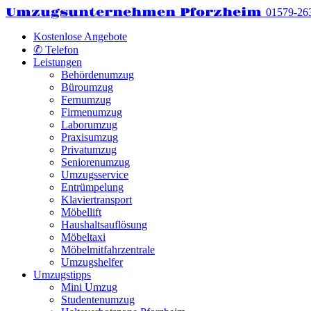
Umzugsunternehmen Pforzheim
01579-26
Kostenlose Angebote
✆ Telefon
Leistungen
Behördenumzug
Büroumzug
Fernumzug
Firmenumzug
Laborumzug
Praxisumzug
Privatumzug
Seniorenumzug
Umzugsservice
Entrümpelung
Klaviertransport
Möbellift
Haushaltsauflösung
Möbeltaxi
Möbelmitfahrzentrale
Umzugshelfer
Umzugstipps
Mini Umzug
Studentenumzug