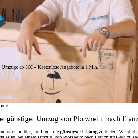
Umzüge ab 86€ – Kostenlose Angebote in 1 Min.
burg
engünstiger Umzug von Pforzheim nach Fran
enn wir sind hier, um Ihnen die
günstigste
Lösung
zu bieten. Wir sind 
ig es ist, bei einem Umzug von Pforzheim nach Franzburg Geld zu spare