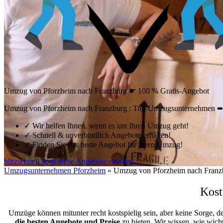
Umzug von Pforzheim nach Franzburg ☛ 100 % Gratis-Angebot
Umzug von Pforzheim nach Franzburg : Top-Umzugsunternehmen ➨ 
✓
Wir helfen Ihnen, wenn es um Ihren Umzug geht!
✓
Schnell & unverbindlich Angebote erhalten!
✓
Finden Sie das beste Angebot für Ihren Umzug!
blitzschnell kostenlose Angebote erhalten
Umzugsunternehmen Pforzheim
»
Umzug von Pforzheim nach Franz
Kost
Umzüge können mitunter recht kostspielig sein, aber keine Sorge, d
die besten Angebote und Preise
zu bieten. Wir wissen, wie wicht