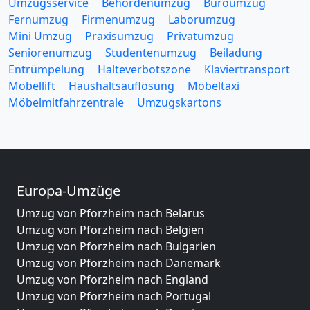
Umzugsservice
Behördenumzug
Büroumzug
Fernumzug
Firmenumzug
Laborumzug
Mini Umzug
Praxisumzug
Privatumzug
Seniorenumzug
Studentenumzug
Beiladung
Entrümpelung
Halteverbotszone
Klaviertransport
Möbellift
Haushaltsauflösung
Möbeltaxi
Möbelmitfahrzentrale
Umzugskartons
Europa-Umzüge
Umzug von Pforzheim nach Belarus
Umzug von Pforzheim nach Belgien
Umzug von Pforzheim nach Bulgarien
Umzug von Pforzheim nach Dänemark
Umzug von Pforzheim nach England
Umzug von Pforzheim nach Portugal