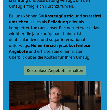
Erfahrung und Ausrüstung verfügt, um den
Umzug erfolgreich durchzuführen.
Bei uns können Sie
kostengünstig
und
stressfrei
umziehen
, sei es als
Beiladung
oder als
kompletter
Umzug
. Unser Partnernetzwerk, das
wir über die Jahre aufgebaut haben, ist
deutschlandweit und sogar international
unterwegs.
Holen Sie sich jetzt kostenlose
Angebote
und erhalten Sie einen ersten
Überblick über die Kosten für Ihren Umzug.
Kostenlose Angebote erhalten