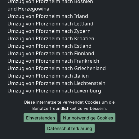
Umzug von Pforzheim nach Bosnien
und Herzegowina
Umzug von Pforzheim nach Irland
Umzug von Pforzheim nach Lettland
Umzug von Pforzheim nach Zypern
Umzug von Pforzheim nach Kroatien
Umzug von Pforzheim nach Estland
Umzug von Pforzheim nach Finnland
Umzug von Pforzheim nach Frankreich
Umzug von Pforzheim nach Griechenland
Umzug von Pforzheim nach Italien
Umzug von Pforzheim nach Liechtenstein
Umzug von Pforzheim nach Luxemburg
Umzug von Pforzheim nach Niederlande
Diese Internetseite verwendet Cookies um die
Umzug von Pforzheim nach Norwegen
Benutzerfreundlichkeit zu verbessern.
Umzüge-Deutschlandweit
Einverstanden
Nur notwendige Cookies
Umzug von Pforzheim nach Berlin
Datenschutzerklärung
Umzug von Pforzheim nach Hamburg