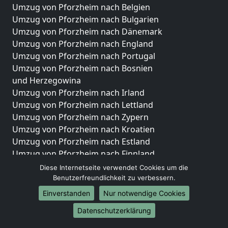
Umzug von Pforzheim nach Belgien
Umzug von Pforzheim nach Bulgarien
Umzug von Pforzheim nach Dänemark
Umzug von Pforzheim nach England
Umzug von Pforzheim nach Portugal
Umzug von Pforzheim nach Bosnien
und Herzegowina
Umzug von Pforzheim nach Irland
Umzug von Pforzheim nach Lettland
Umzug von Pforzheim nach Zypern
Umzug von Pforzheim nach Kroatien
Umzug von Pforzheim nach Estland
Umzug von Pforzheim nach Finnland
Umzug von Pforzheim nach Frankreich
Diese Internetseite verwendet Cookies um die
Umzug von Pforzheim nach Griechenland
Benutzerfreundlichkeit zu verbessern.
Umzug von Pforzheim nach Italien
Einverstanden
Nur notwendige Cookies
Umzug von Pforzheim nach Liechtenstein
Datenschutzerklärung
Umzug von Pforzheim nach Luxemburg
Umzug von Pforzheim nach Niederlande