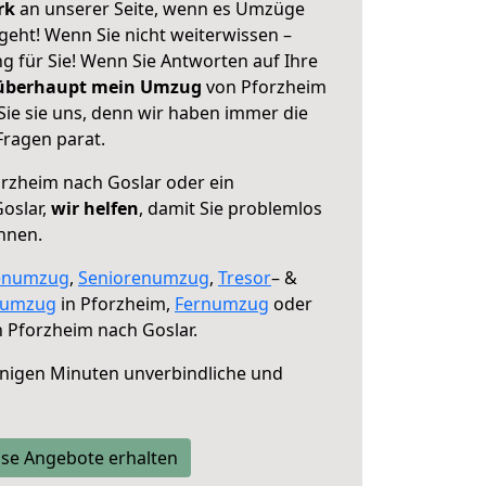
erk
an unserer Seite, wenn es Umzüge
geht! Wenn Sie nicht weiterwissen –
ng für Sie! Wenn Sie Antworten auf Ihre
 überhaupt mein Umzug
von Pforzheim
Sie sie uns, denn wir haben immer die
Fragen parat.
rzheim nach Goslar oder ein
oslar,
wir helfen
, damit Sie problemlos
nnen.
enumzug
,
Seniorenumzug
,
Tresor
– &
numzug
in Pforzheim,
Fernumzug
oder
 Pforzheim nach Goslar.
nigen Minuten unverbindliche und
se Angebote erhalten