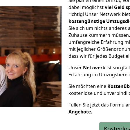
Sie planen einen Umzug vo
dabei möglichst
viel Geld 
richtig! Unser Netzwerk bi
kostengünstige Umzugsdi
Sie sich um nichts anderes 
Zuhause kümmern müssen. W
umfangreiche Erfahrung mi
mit jeglicher Größenordnun
dass wir für jedes Budget 
Unser
Netzwerk
ist sorgfäl
Erfahrung im Umzugsberei
Sie möchten eine
Kostenüb
kostenlose und unverbindli
Füllen Sie jetzt das Formula
Angebote.
Kostenlos