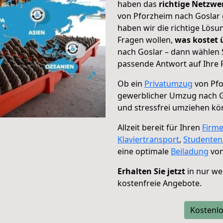
haben das
richtige Netzw
von Pforzheim nach Goslar 
haben wir die richtige Lösu
Fragen wollen,
was kostet
nach Goslar – dann wählen 
passende Antwort auf Ihre 
Ob ein
Privatumzug
von Pfo
gewerblicher Umzug nach G
und stressfrei umziehen kö
Allzeit bereit für Ihren
Firm
Klaviertransport
,
Studente
eine optimale
Beiladung
von
Erhalten Sie jetzt
in nur we
kostenfreie Angebote.
Kostenlo