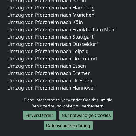
Umzug von Pforzheim nach Berlin
Umzug von Pforzheim nach Hamburg
Umzug von Pforzheim nach München
Umzug von Pforzheim nach Köln
Umzug von Pforzheim nach Frankfurt am Main
Umzug von Pforzheim nach Stuttgart
Umzug von Pforzheim nach Düsseldorf
Umzug von Pforzheim nach Leipzig
Umzug von Pforzheim nach Dortmund
Umzug von Pforzheim nach Essen
Umzug von Pforzheim nach Bremen
Umzug von Pforzheim nach Dresden
Umzug von Pforzheim nach Hannover
Umzug von Pforzheim nach Nürnberg
Diese Internetseite verwendet Cookies um die
Umzug von Pforzheim nach Duisburg
Benutzerfreundlichkeit zu verbessern.
Umzug von Pforzheim nach Bochum
Einverstanden
Nur notwendige Cookies
Umzug von Pforzheim nach Wuppertal
Umzug von Pforzheim nach Bielefeld
Datenschutzerklärung
Umzug von Pforzheim nach Bonn