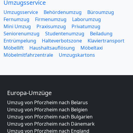
Umzugsservice
Umzugsservice
Behördenumzug
Büroumzug
Fernumzug
Firmenumzug
Laborumzug
Mini Umzug
Praxisumzug
Privatumzug
Seniorenumzug
Studentenumzug
Beiladung
Entrümpelung
Halteverbotszone
Klaviertransport
Möbellift
Haushaltsauflösung
Möbeltaxi
Möbelmitfahrzentrale
Umzugskartons
Europa-Umzüge
Umzug von Pforzheim nach Belarus
Umzug von Pforzheim nach Belgien
Umzug von Pforzheim nach Bulgarien
Umzug von Pforzheim nach Dänemark
Umzug von Pforzheim nach England