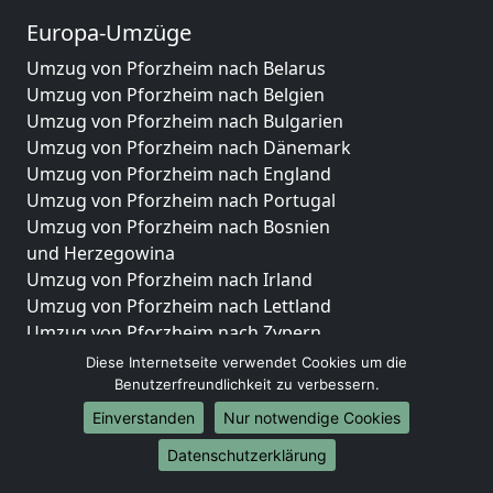
Europa-Umzüge
Umzug von Pforzheim nach Belarus
Umzug von Pforzheim nach Belgien
Umzug von Pforzheim nach Bulgarien
Umzug von Pforzheim nach Dänemark
Umzug von Pforzheim nach England
Umzug von Pforzheim nach Portugal
Umzug von Pforzheim nach Bosnien
und Herzegowina
Umzug von Pforzheim nach Irland
Umzug von Pforzheim nach Lettland
Umzug von Pforzheim nach Zypern
Umzug von Pforzheim nach Kroatien
Diese Internetseite verwendet Cookies um die
Umzug von Pforzheim nach Estland
Benutzerfreundlichkeit zu verbessern.
Umzug von Pforzheim nach Finnland
Einverstanden
Nur notwendige Cookies
Umzug von Pforzheim nach Frankreich
Datenschutzerklärung
Umzug von Pforzheim nach Griechenland
Umzug von Pforzheim nach Italien