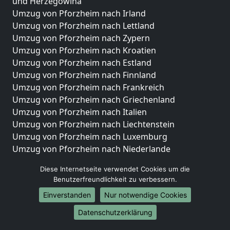
und Herzegowina
Umzug von Pforzheim nach Irland
Umzug von Pforzheim nach Lettland
Umzug von Pforzheim nach Zypern
Umzug von Pforzheim nach Kroatien
Umzug von Pforzheim nach Estland
Umzug von Pforzheim nach Finnland
Umzug von Pforzheim nach Frankreich
Umzug von Pforzheim nach Griechenland
Umzug von Pforzheim nach Italien
Umzug von Pforzheim nach Liechtenstein
Umzug von Pforzheim nach Luxemburg
Umzug von Pforzheim nach Niederlande
Umzug von Pforzheim nach Norwegen
Diese Internetseite verwendet Cookies um die
Umzüge-Deutschlandweit
Benutzerfreundlichkeit zu verbessern.
Einverstanden
Nur notwendige Cookies
Umzug von Pforzheim nach Berlin
Umzug von Pforzheim nach Hamburg
Datenschutzerklärung
Umzug von Pforzheim nach München