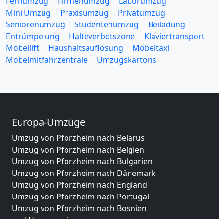
Fernumzug
Firmenumzug
Laborumzug
Mini Umzug
Praxisumzug
Privatumzug
Seniorenumzug
Studentenumzug
Beiladung
Entrümpelung
Halteverbotszone
Klaviertransport
Möbellift
Haushaltsauflösung
Möbeltaxi
Möbelmitfahrzentrale
Umzugskartons
Europa-Umzüge
Umzug von Pforzheim nach Belarus
Umzug von Pforzheim nach Belgien
Umzug von Pforzheim nach Bulgarien
Umzug von Pforzheim nach Dänemark
Umzug von Pforzheim nach England
Umzug von Pforzheim nach Portugal
Umzug von Pforzheim nach Bosnien