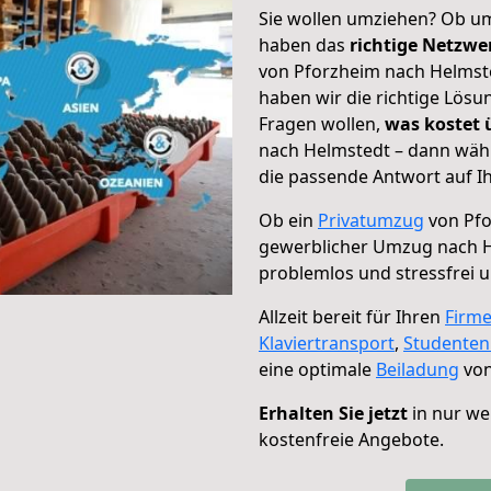
Sie wollen umziehen? Ob um
haben das
richtige Netzw
von Pforzheim nach Helmste
haben wir die richtige Lösu
Fragen wollen,
was kostet
nach Helmstedt – dann wähl
die passende Antwort auf Ih
Ob ein
Privatumzug
von Pfo
gewerblicher Umzug nach 
problemlos und stressfrei 
Allzeit bereit für Ihren
Firm
Klaviertransport
,
Studente
eine optimale
Beiladung
von
Erhalten Sie jetzt
in nur we
kostenfreie Angebote.