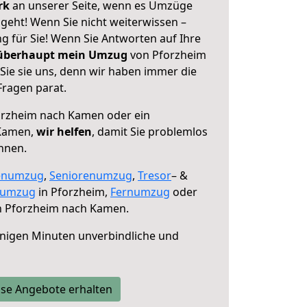
erk
an unserer Seite, wenn es Umzüge
eht! Wenn Sie nicht weiterwissen –
ng für Sie! Wenn Sie Antworten auf Ihre
 überhaupt mein Umzug
von Pforzheim
ie sie uns, denn wir haben immer die
Fragen parat.
rzheim nach Kamen oder ein
Kamen,
wir helfen
, damit Sie problemlos
nnen.
enumzug
,
Seniorenumzug
,
Tresor
– &
numzug
in Pforzheim,
Fernumzug
oder
 Pforzheim nach Kamen.
nigen Minuten unverbindliche und
se Angebote erhalten