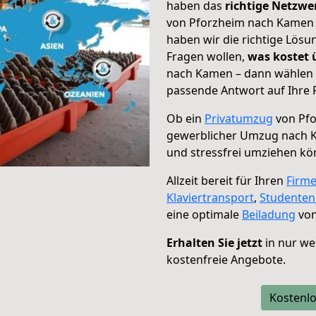
haben das
richtige Netzw
von Pforzheim nach Kamen g
haben wir die richtige Lösu
Fragen wollen,
was kostet
nach Kamen – dann wählen S
passende Antwort auf Ihre 
Ob ein
Privatumzug
von Pfo
gewerblicher Umzug nach 
und stressfrei umziehen kö
Allzeit bereit für Ihren
Firm
Klaviertransport
,
Studente
eine optimale
Beiladung
von
Erhalten Sie jetzt
in nur we
kostenfreie Angebote.
Kostenlo