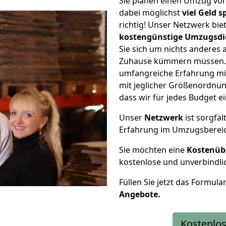
Sie planen einen Umzug v
dabei möglichst
viel Geld 
richtig! Unser Netzwerk bi
kostengünstige Umzugsdi
Sie sich um nichts anderes 
Zuhause kümmern müssen. W
umfangreiche Erfahrung m
mit jeglicher Größenordnun
dass wir für jedes Budget 
Unser
Netzwerk
ist sorgfäl
Erfahrung im Umzugsberei
Sie möchten eine
Kostenüb
kostenlose und unverbindli
Füllen Sie jetzt das Formula
Angebote.
Kostenlos