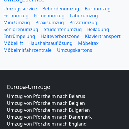
Umzugsservice
Behördenumzug
Büroumzug
Fernumzug
Firmenumzug
Laborumzug
Mini Umzug
Praxisumzug
Privatumzug
Seniorenumzug
Studentenumzug
Beiladung
Entrümpelung
Halteverbotszone
Klaviertransport
Möbellift
Haushaltsauflösung
Möbeltaxi
Möbelmitfahrzentrale
Umzugskartons
Europa-Umzüge
Umzug von Pforzheim nach Belarus
Umzug von Pforzheim nach Belgien
Umzug von Pforzheim nach Bulgarien
Umzug von Pforzheim nach Dänemark
Umzug von Pforzheim nach England