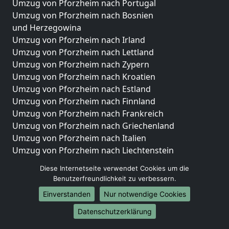
Umzug von Pforzheim nach Portugal
Umzug von Pforzheim nach Bosnien
und Herzegowina
Umzug von Pforzheim nach Irland
Umzug von Pforzheim nach Lettland
Umzug von Pforzheim nach Zypern
Umzug von Pforzheim nach Kroatien
Umzug von Pforzheim nach Estland
Umzug von Pforzheim nach Finnland
Umzug von Pforzheim nach Frankreich
Umzug von Pforzheim nach Griechenland
Umzug von Pforzheim nach Italien
Umzug von Pforzheim nach Liechtenstein
Umzug von Pforzheim nach Luxemburg
Diese Internetseite verwendet Cookies um die
Umzug von Pforzheim nach Niederlande
Benutzerfreundlichkeit zu verbessern.
Umzug von Pforzheim nach Norwegen
Einverstanden
Nur notwendige Cookies
Umzüge-Deutschlandweit
Datenschutzerklärung
Umzug von Pforzheim nach Berlin