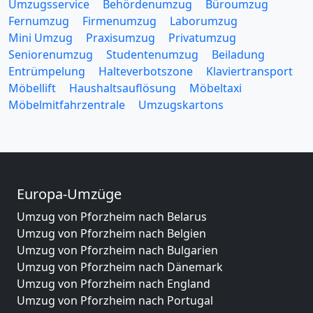
Umzugsservice
Behördenumzug
Büroumzug
Fernumzug
Firmenumzug
Laborumzug
Mini Umzug
Praxisumzug
Privatumzug
Seniorenumzug
Studentenumzug
Beiladung
Entrümpelung
Halteverbotszone
Klaviertransport
Möbellift
Haushaltsauflösung
Möbeltaxi
Möbelmitfahrzentrale
Umzugskartons
Europa-Umzüge
Umzug von Pforzheim nach Belarus
Umzug von Pforzheim nach Belgien
Umzug von Pforzheim nach Bulgarien
Umzug von Pforzheim nach Dänemark
Umzug von Pforzheim nach England
Umzug von Pforzheim nach Portugal