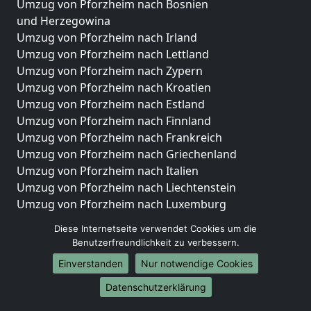
Umzug von Pforzheim nach Bosnien
und Herzegowina
Umzug von Pforzheim nach Irland
Umzug von Pforzheim nach Lettland
Umzug von Pforzheim nach Zypern
Umzug von Pforzheim nach Kroatien
Umzug von Pforzheim nach Estland
Umzug von Pforzheim nach Finnland
Umzug von Pforzheim nach Frankreich
Umzug von Pforzheim nach Griechenland
Umzug von Pforzheim nach Italien
Umzug von Pforzheim nach Liechtenstein
Umzug von Pforzheim nach Luxemburg
Umzug von Pforzheim nach Niederlande
Diese Internetseite verwendet Cookies um die
Umzug von Pforzheim nach Norwegen
Benutzerfreundlichkeit zu verbessern.
Umzüge-Deutschlandweit
Einverstanden
Nur notwendige Cookies
Umzug von Pforzheim nach Berlin
Datenschutzerklärung
Umzug von Pforzheim nach Hamburg