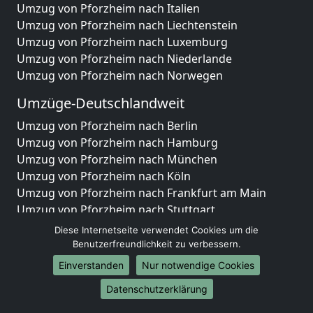
Umzug von Pforzheim nach Italien
Umzug von Pforzheim nach Liechtenstein
Umzug von Pforzheim nach Luxemburg
Umzug von Pforzheim nach Niederlande
Umzug von Pforzheim nach Norwegen
Umzüge-Deutschlandweit
Umzug von Pforzheim nach Berlin
Umzug von Pforzheim nach Hamburg
Umzug von Pforzheim nach München
Umzug von Pforzheim nach Köln
Umzug von Pforzheim nach Frankfurt am Main
Umzug von Pforzheim nach Stuttgart
Umzug von Pforzheim nach Düsseldorf
Diese Internetseite verwendet Cookies um die
Umzug von Pforzheim nach Leipzig
Benutzerfreundlichkeit zu verbessern.
Umzug von Pforzheim nach Dortmund
Einverstanden
Nur notwendige Cookies
Umzug von Pforzheim nach Essen
Datenschutzerklärung
Umzug von Pforzheim nach Bremen
Umzug von Pforzheim nach Dresden