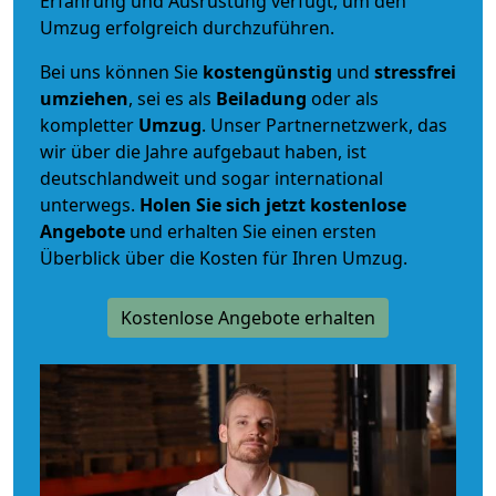
Erfahrung und Ausrüstung verfügt, um den
Umzug erfolgreich durchzuführen.
Bei uns können Sie
kostengünstig
und
stressfrei
umziehen
, sei es als
Beiladung
oder als
kompletter
Umzug
. Unser Partnernetzwerk, das
wir über die Jahre aufgebaut haben, ist
deutschlandweit und sogar international
unterwegs.
Holen Sie sich jetzt kostenlose
Angebote
und erhalten Sie einen ersten
Überblick über die Kosten für Ihren Umzug.
Kostenlose Angebote erhalten