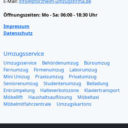
E-Mail:
info@pforzheim-umzugsfirma.de
Öffnungszeiten:
Mo - Sa: 06:00 - 18:30 Uhr
Impressum
Datenschutz
Umzugsservice
Umzugsservice
Behördenumzug
Büroumzug
Fernumzug
Firmenumzug
Laborumzug
Mini Umzug
Praxisumzug
Privatumzug
Seniorenumzug
Studentenumzug
Beiladung
Entrümpelung
Halteverbotszone
Klaviertransport
Möbellift
Haushaltsauflösung
Möbeltaxi
Möbelmitfahrzentrale
Umzugskartons