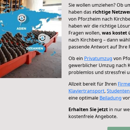
Sie wollen umziehen? Ob um
haben das
richtige Netzw
von Pforzheim nach Kirchbe
haben wir die richtige Lösu
Fragen wollen,
was kostet
nach Kirchberg – dann wähl
passende Antwort auf Ihre 
Ob ein
Privatumzug
von Pfo
gewerblicher Umzug nach K
problemlos und stressfrei 
Allzeit bereit für Ihren
Firm
Klaviertransport
,
Studente
eine optimale
Beiladung
von
Erhalten Sie jetzt
in nur we
kostenfreie Angebote.