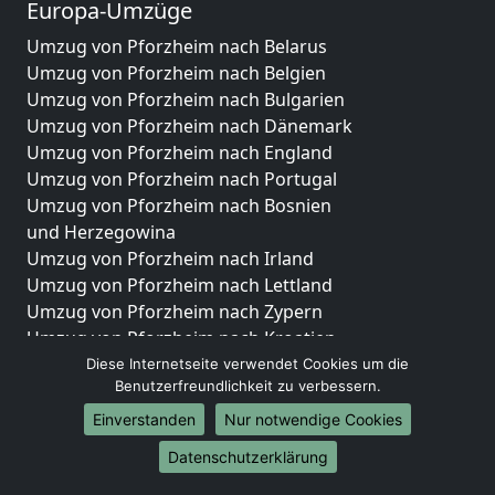
Europa-Umzüge
Umzug von Pforzheim nach Belarus
Umzug von Pforzheim nach Belgien
Umzug von Pforzheim nach Bulgarien
Umzug von Pforzheim nach Dänemark
Umzug von Pforzheim nach England
Umzug von Pforzheim nach Portugal
Umzug von Pforzheim nach Bosnien
und Herzegowina
Umzug von Pforzheim nach Irland
Umzug von Pforzheim nach Lettland
Umzug von Pforzheim nach Zypern
Umzug von Pforzheim nach Kroatien
Umzug von Pforzheim nach Estland
Diese Internetseite verwendet Cookies um die
Benutzerfreundlichkeit zu verbessern.
Umzug von Pforzheim nach Finnland
Umzug von Pforzheim nach Frankreich
Einverstanden
Nur notwendige Cookies
Umzug von Pforzheim nach Griechenland
Datenschutzerklärung
Umzug von Pforzheim nach Italien