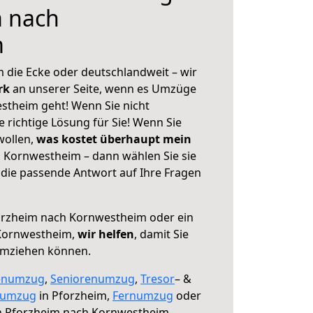
m nach
m
 die Ecke oder deutschlandweit – wir
erk
an unserer Seite, wenn es Umzüge
stheim geht! Wenn Sie nicht
e richtige Lösung für Sie! Wenn Sie
wollen,
was kostet überhaupt mein
 Kornwestheim – dann wählen Sie sie
die passende Antwort auf Ihre Fragen
rzheim nach Kornwestheim oder ein
Kornwestheim,
wir helfen
, damit Sie
umziehen können.
enumzug
,
Seniorenumzug
,
Tresor
– &
numzug
in Pforzheim,
Fernumzug
oder
 Pforzheim nach Kornwestheim.