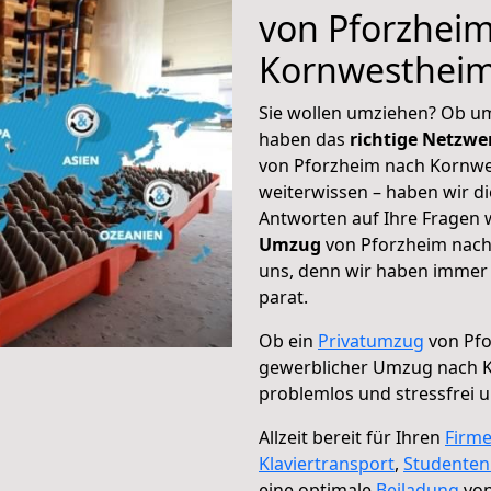
von Pforzhei
Kornwesthei
Sie wollen umziehen? Ob um
haben das
richtige Netzw
von Pforzheim nach Kornwe
weiterwissen – haben wir di
Antworten auf Ihre Fragen 
Umzug
von Pforzheim nach
uns, denn wir haben immer 
parat.
Ob ein
Privatumzug
von Pfo
gewerblicher Umzug nach 
problemlos und stressfrei 
Allzeit bereit für Ihren
Firm
Klaviertransport
,
Studente
eine optimale
Beiladung
von