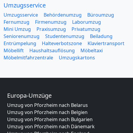
Umzugsservice
Umzugsservice
Behördenumzug
Büroumzug
Fernumzug
Firmenumzug
Laborumzug
Mini Umzug
Praxisumzug
Privatumzug
Seniorenumzug
Studentenumzug
Beiladung
Entrümpelung
Halteverbotszone
Klaviertransport
Möbellift
Haushaltsauflösung
Möbeltaxi
Möbelmitfahrzentrale
Umzugskartons
Europa-Umzüge
Umzug von Pforzheim nach Belarus
Umzug von Pforzheim nach Belgien
Umzug von Pforzheim nach Bulgarien
Umzug von Pforzheim nach Dänemark