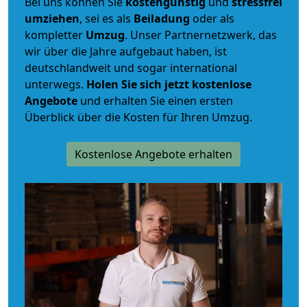
Bei uns können Sie
kostengünstig
und
stressfrei
umziehen
, sei es als
Beiladung
oder als
kompletter
Umzug
. Unser Partnernetzwerk, das
wir über die Jahre aufgebaut haben, ist
deutschlandweit und sogar international
unterwegs.
Holen Sie sich jetzt kostenlose
Angebote
und erhalten Sie einen ersten
Überblick über die Kosten für Ihren Umzug.
Kostenlose Angebote erhalten