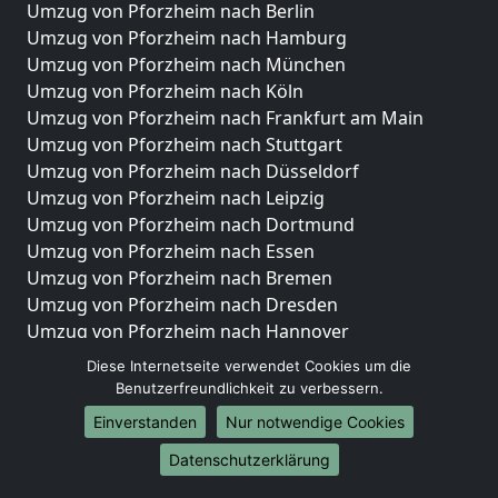
Umzug von Pforzheim nach Berlin
Umzug von Pforzheim nach Hamburg
Umzug von Pforzheim nach München
Umzug von Pforzheim nach Köln
Umzug von Pforzheim nach Frankfurt am Main
Umzug von Pforzheim nach Stuttgart
Umzug von Pforzheim nach Düsseldorf
Umzug von Pforzheim nach Leipzig
Umzug von Pforzheim nach Dortmund
Umzug von Pforzheim nach Essen
Umzug von Pforzheim nach Bremen
Umzug von Pforzheim nach Dresden
Umzug von Pforzheim nach Hannover
Umzug von Pforzheim nach Nürnberg
Diese Internetseite verwendet Cookies um die
Umzug von Pforzheim nach Duisburg
Benutzerfreundlichkeit zu verbessern.
Umzug von Pforzheim nach Bochum
Einverstanden
Nur notwendige Cookies
Umzug von Pforzheim nach Wuppertal
Datenschutzerklärung
Umzug von Pforzheim nach Bielefeld
Umzug von Pforzheim nach Bonn