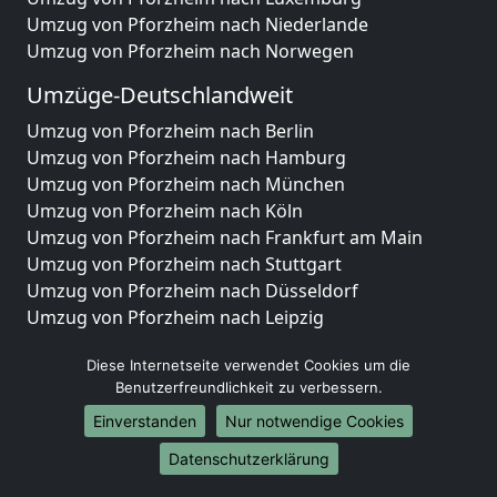
Umzug von Pforzheim nach Niederlande
Umzug von Pforzheim nach Norwegen
Umzüge-Deutschlandweit
Umzug von Pforzheim nach Berlin
Umzug von Pforzheim nach Hamburg
Umzug von Pforzheim nach München
Umzug von Pforzheim nach Köln
Umzug von Pforzheim nach Frankfurt am Main
Umzug von Pforzheim nach Stuttgart
Umzug von Pforzheim nach Düsseldorf
Umzug von Pforzheim nach Leipzig
Umzug von Pforzheim nach Dortmund
Diese Internetseite verwendet Cookies um die
Umzug von Pforzheim nach Essen
Benutzerfreundlichkeit zu verbessern.
Umzug von Pforzheim nach Bremen
Umzug von Pforzheim nach Dresden
Einverstanden
Nur notwendige Cookies
Umzug von Pforzheim nach Hannover
Datenschutzerklärung
Umzug von Pforzheim nach Nürnberg