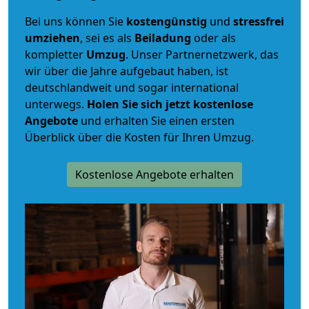
Bei uns können Sie
kostengünstig
und
stressfrei
umziehen
, sei es als
Beiladung
oder als
kompletter
Umzug
. Unser Partnernetzwerk, das
wir über die Jahre aufgebaut haben, ist
deutschlandweit und sogar international
unterwegs.
Holen Sie sich jetzt kostenlose
Angebote
und erhalten Sie einen ersten
Überblick über die Kosten für Ihren Umzug.
Kostenlose Angebote erhalten