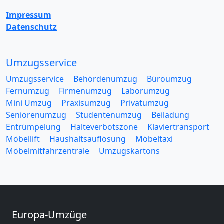
Impressum
Datenschutz
Umzugsservice
Umzugsservice
Behördenumzug
Büroumzug
Fernumzug
Firmenumzug
Laborumzug
Mini Umzug
Praxisumzug
Privatumzug
Seniorenumzug
Studentenumzug
Beiladung
Entrümpelung
Halteverbotszone
Klaviertransport
Möbellift
Haushaltsauflösung
Möbeltaxi
Möbelmitfahrzentrale
Umzugskartons
Europa-Umzüge