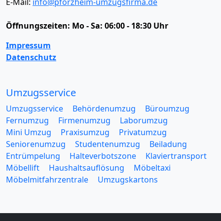
E-Mail:
info@pforzheim-umzugsfirma.de
Öffnungszeiten:
Mo - Sa: 06:00 - 18:30 Uhr
Impressum
Datenschutz
Umzugsservice
Umzugsservice
Behördenumzug
Büroumzug
Fernumzug
Firmenumzug
Laborumzug
Mini Umzug
Praxisumzug
Privatumzug
Seniorenumzug
Studentenumzug
Beiladung
Entrümpelung
Halteverbotszone
Klaviertransport
Möbellift
Haushaltsauflösung
Möbeltaxi
Möbelmitfahrzentrale
Umzugskartons