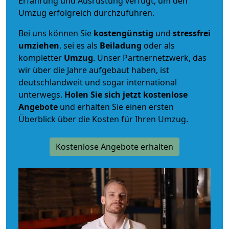
Erfahrung und Ausrüstung verfügt, um den
Umzug erfolgreich durchzuführen.
Bei uns können Sie
kostengünstig
und
stressfrei
umziehen
, sei es als
Beiladung
oder als
kompletter
Umzug
. Unser Partnernetzwerk, das
wir über die Jahre aufgebaut haben, ist
deutschlandweit und sogar international
unterwegs.
Holen Sie sich jetzt kostenlose
Angebote
und erhalten Sie einen ersten
Überblick über die Kosten für Ihren Umzug.
Kostenlose Angebote erhalten