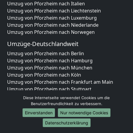
Umzug von Pforzheim nach Italien
Umzug von Pforzheim nach Liechtenstein
Umzug von Pforzheim nach Luxemburg
Umzug von Pforzheim nach Niederlande
Umzug von Pforzheim nach Norwegen
Umzüge-Deutschlandweit
Umzug von Pforzheim nach Berlin
Umzug von Pforzheim nach Hamburg
Umzug von Pforzheim nach München
Umzug von Pforzheim nach Köln
Umzug von Pforzheim nach Frankfurt am Main
Umzug von Pforzheim nach Stuttgart
Umzug von Pforzheim nach Düsseldorf
Diese Internetseite verwendet Cookies um die
Umzug von Pforzheim nach Leipzig
Benutzerfreundlichkeit zu verbessern.
Umzug von Pforzheim nach Dortmund
Einverstanden
Nur notwendige Cookies
Umzug von Pforzheim nach Essen
Datenschutzerklärung
Umzug von Pforzheim nach Bremen
Umzug von Pforzheim nach Dresden