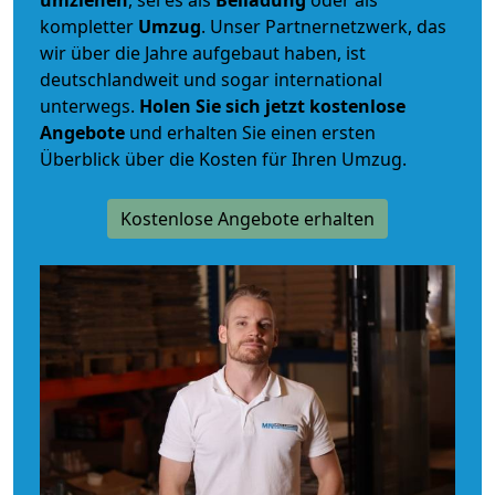
umziehen
, sei es als
Beiladung
oder als
kompletter
Umzug
. Unser Partnernetzwerk, das
wir über die Jahre aufgebaut haben, ist
deutschlandweit und sogar international
unterwegs.
Holen Sie sich jetzt kostenlose
Angebote
und erhalten Sie einen ersten
Überblick über die Kosten für Ihren Umzug.
Kostenlose Angebote erhalten