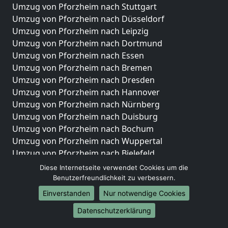
Umzug von Pforzheim nach Stuttgart
Umzug von Pforzheim nach Düsseldorf
Umzug von Pforzheim nach Leipzig
Umzug von Pforzheim nach Dortmund
Umzug von Pforzheim nach Essen
Umzug von Pforzheim nach Bremen
Umzug von Pforzheim nach Dresden
Umzug von Pforzheim nach Hannover
Umzug von Pforzheim nach Nürnberg
Umzug von Pforzheim nach Duisburg
Umzug von Pforzheim nach Bochum
Umzug von Pforzheim nach Wuppertal
Umzug von Pforzheim nach Bielefeld
Umzug von Pforzheim nach Bonn
Diese Internetseite verwendet Cookies um die
Umzug von Pforzheim nach Münster
Benutzerfreundlichkeit zu verbessern.
Einverstanden
Nur notwendige Cookies
Internationale-Umzüge
Datenschutzerklärung
Umzug von Pforzheim nach Brasilien
Umzug von Pforzheim nach Brunei Darussalam