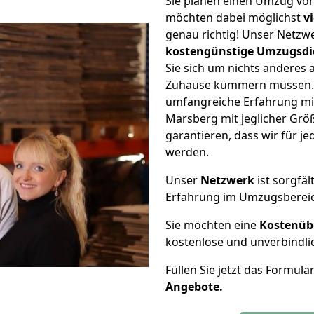
Sie planen einen Umzug vo
möchten dabei möglichst
v
genau richtig! Unser Netzw
kostengünstige Umzugsdi
Sie sich um nichts anderes 
Zuhause kümmern müssen. W
umfangreiche Erfahrung m
Marsberg mit jeglicher Gr
garantieren, dass wir für j
werden.
Unser
Netzwerk
ist sorgfäl
Erfahrung im Umzugsberei
Sie möchten eine
Kostenüb
kostenlose und unverbindli
Füllen Sie jetzt das Formula
Angebote.