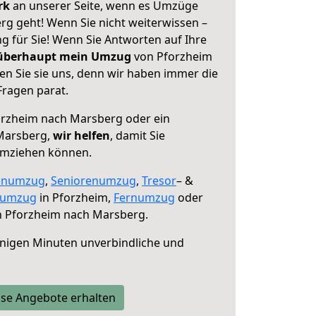
erk
an unserer Seite, wenn es Umzüge
g geht! Wenn Sie nicht weiterwissen –
ng für Sie! Wenn Sie Antworten auf Ihre
 überhaupt mein Umzug
von Pforzheim
n Sie sie uns, denn wir haben immer die
Fragen parat.
rzheim nach Marsberg oder ein
Marsberg,
wir helfen
, damit Sie
umziehen können.
enumzug
,
Seniorenumzug
,
Tresor
– &
numzug
in Pforzheim,
Fernumzug
oder
 Pforzheim nach Marsberg.
nigen Minuten unverbindliche und
se Angebote erhalten