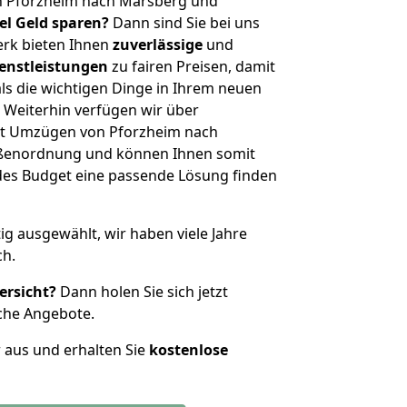
n Pforzheim nach Marsberg und
iel Geld sparen?
Dann sind Sie bei uns
erk bieten Ihnen
zuverlässige
und
enstleistungen
zu fairen Preisen, damit
als die wichtigen Dinge in Ihrem neuen
eiterhin verfügen wir über
it Umzügen von Pforzheim nach
ößenordnung und können Ihnen somit
edes Budget eine passende Lösung finden
tig ausgewählt, wir haben viele Jahre
ch.
ersicht?
Dann holen Sie sich jetzt
che Angebote.
r aus und erhalten Sie
kostenlose