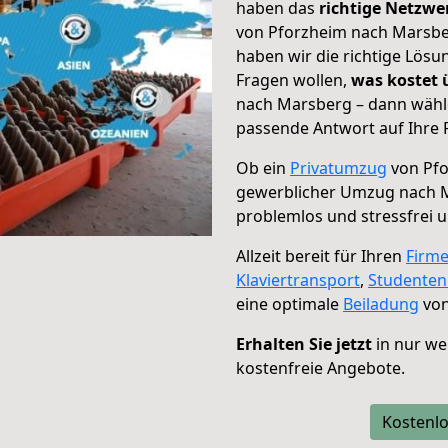
haben das
richtige Netzw
von Pforzheim nach Marsber
haben wir die richtige Lösu
Fragen wollen,
was kostet
nach Marsberg – dann wähle
passende Antwort auf Ihre 
Ob ein
Privatumzug
von Pfo
gewerblicher Umzug nach 
problemlos und stressfrei 
Allzeit bereit für Ihren
Firm
Klaviertransport
,
Studente
eine optimale
Beiladung
von
Erhalten Sie jetzt
in nur we
kostenfreie Angebote.
Kostenlo