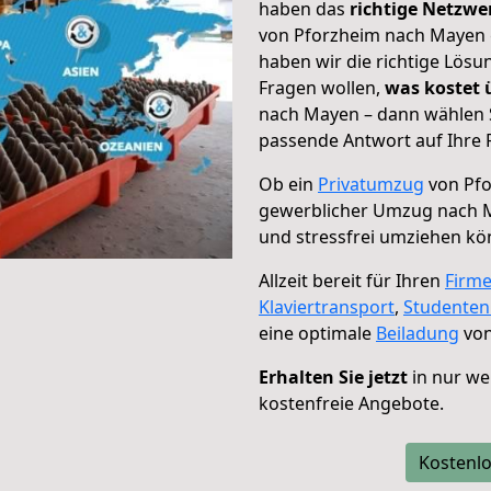
haben das
richtige Netzw
von Pforzheim nach Mayen g
haben wir die richtige Lösu
Fragen wollen,
was kostet
nach Mayen – dann wählen S
passende Antwort auf Ihre 
Ob ein
Privatumzug
von Pfo
gewerblicher Umzug nach 
und stressfrei umziehen kö
Allzeit bereit für Ihren
Firm
Klaviertransport
,
Studente
eine optimale
Beiladung
von
Erhalten Sie jetzt
in nur we
kostenfreie Angebote.
Kostenlo