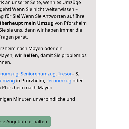
erk
an unserer Seite, wenn es Umzüge
eht! Wenn Sie nicht weiterwissen –
ng für Sie! Wenn Sie Antworten auf Ihre
 überhaupt mein Umzug
von Pforzheim
ie sie uns, denn wir haben immer die
Fragen parat.
rzheim nach Mayen oder ein
Mayen,
wir helfen
, damit Sie problemlos
nnen.
enumzug
,
Seniorenumzug
,
Tresor
– &
numzug
in Pforzheim,
Fernumzug
oder
 Pforzheim nach Mayen.
nigen Minuten unverbindliche und
se Angebote erhalten