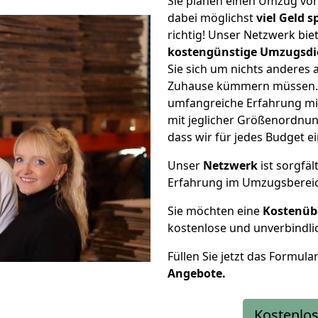
Sie planen einen Umzug vo
dabei möglichst
viel Geld 
richtig! Unser Netzwerk bi
kostengünstige Umzugsdi
Sie sich um nichts anderes 
Zuhause kümmern müssen. W
umfangreiche Erfahrung m
mit jeglicher Größenordnun
dass wir für jedes Budget 
Unser
Netzwerk
ist sorgfäl
Erfahrung im Umzugsberei
Sie möchten eine
Kostenüb
kostenlose und unverbindli
Füllen Sie jetzt das Formula
Angebote.
Kostenlos