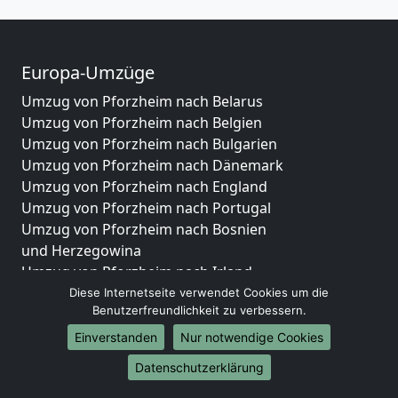
Europa-Umzüge
Umzug von Pforzheim nach Belarus
Umzug von Pforzheim nach Belgien
Umzug von Pforzheim nach Bulgarien
Umzug von Pforzheim nach Dänemark
Umzug von Pforzheim nach England
Umzug von Pforzheim nach Portugal
Umzug von Pforzheim nach Bosnien
und Herzegowina
Umzug von Pforzheim nach Irland
Umzug von Pforzheim nach Lettland
Diese Internetseite verwendet Cookies um die
Benutzerfreundlichkeit zu verbessern.
Umzug von Pforzheim nach Zypern
Umzug von Pforzheim nach Kroatien
Einverstanden
Nur notwendige Cookies
Umzug von Pforzheim nach Estland
Datenschutzerklärung
Umzug von Pforzheim nach Finnland