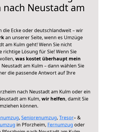
m nach Neustadt am
 die Ecke oder deutschlandweit – wir
erk
an unserer Seite, wenn es Umzüge
t am Kulm geht! Wenn Sie nicht
e richtige Lösung für Sie! Wenn Sie
wollen,
was kostet überhaupt mein
 Neustadt am Kulm – dann wählen Sie
mer die passende Antwort auf Ihre
rzheim nach Neustadt am Kulm oder ein
Neustadt am Kulm,
wir helfen
, damit Sie
umziehen können.
enumzug
,
Seniorenumzug
,
Tresor
– &
numzug
in Pforzheim,
Fernumzug
oder
 Pforzheim nach Neustadt am Kulm.