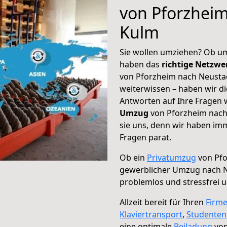
von Pforzhei
Kulm
Sie wollen umziehen? Ob um
haben das
richtige Netzw
von Pforzheim nach Neustad
weiterwissen – haben wir di
Antworten auf Ihre Fragen 
Umzug
von Pforzheim nach
sie uns, denn wir haben im
Fragen parat.
Ob ein
Privatumzug
von Pfo
gewerblicher Umzug nach 
problemlos und stressfrei 
Allzeit bereit für Ihren
Firm
Klaviertransport
,
Studente
eine optimale
Beiladung
von