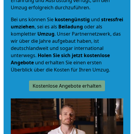
Erfahrung und Ausrüstung verfügt, um den
Umzug erfolgreich durchzuführen.
Bei uns können Sie
kostengünstig
und
stressfrei
umziehen
, sei es als
Beiladung
oder als
kompletter
Umzug
. Unser Partnernetzwerk, das
wir über die Jahre aufgebaut haben, ist
deutschlandweit und sogar international
unterwegs.
Holen Sie sich jetzt kostenlose
Angebote
und erhalten Sie einen ersten
Überblick über die Kosten für Ihren Umzug.
Kostenlose Angebote erhalten