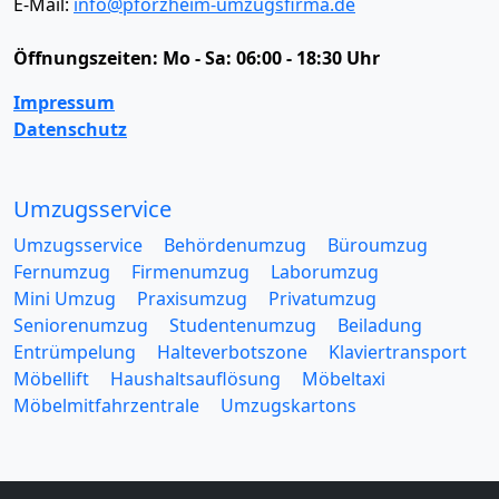
E-Mail:
info@pforzheim-umzugsfirma.de
Öffnungszeiten:
Mo - Sa: 06:00 - 18:30 Uhr
Impressum
Datenschutz
Umzugsservice
Umzugsservice
Behördenumzug
Büroumzug
Fernumzug
Firmenumzug
Laborumzug
Mini Umzug
Praxisumzug
Privatumzug
Seniorenumzug
Studentenumzug
Beiladung
Entrümpelung
Halteverbotszone
Klaviertransport
Möbellift
Haushaltsauflösung
Möbeltaxi
Möbelmitfahrzentrale
Umzugskartons