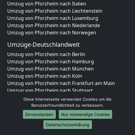
Umzug von Pforzheim nach Italien
Umzug von Pforzheim nach Liechtenstein
Umzug von Pforzheim nach Luxemburg
Umzug von Pforzheim nach Niederlande
Umzug von Pforzheim nach Norwegen
Umzüge-Deutschlandweit
Umzug von Pforzheim nach Berlin
Umzug von Pforzheim nach Hamburg
Umzug von Pforzheim nach München
Umzug von Pforzheim nach Köln
Umzug von Pforzheim nach Frankfurt am Main
Umzug von Pforzheim nach Stuttgart
Umzug von Pforzheim nach Düsseldorf
Diese Internetseite verwendet Cookies um die
Umzug von Pforzheim nach Leipzig
Benutzerfreundlichkeit zu verbessern.
Umzug von Pforzheim nach Dortmund
Einverstanden
Nur notwendige Cookies
Umzug von Pforzheim nach Essen
Datenschutzerklärung
Umzug von Pforzheim nach Bremen
Umzug von Pforzheim nach Dresden