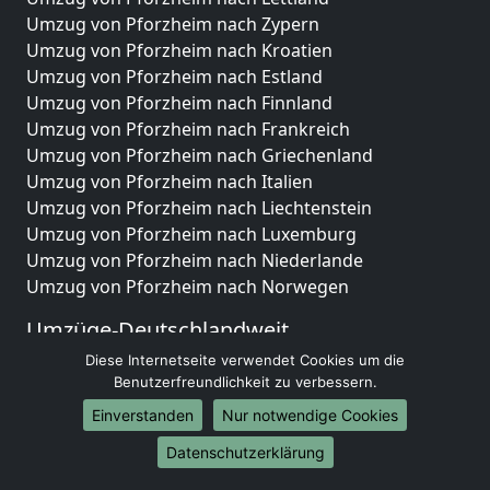
Umzug von Pforzheim nach Zypern
Umzug von Pforzheim nach Kroatien
Umzug von Pforzheim nach Estland
Umzug von Pforzheim nach Finnland
Umzug von Pforzheim nach Frankreich
Umzug von Pforzheim nach Griechenland
Umzug von Pforzheim nach Italien
Umzug von Pforzheim nach Liechtenstein
Umzug von Pforzheim nach Luxemburg
Umzug von Pforzheim nach Niederlande
Umzug von Pforzheim nach Norwegen
Umzüge-Deutschlandweit
Diese Internetseite verwendet Cookies um die
Umzug von Pforzheim nach Berlin
Benutzerfreundlichkeit zu verbessern.
Umzug von Pforzheim nach Hamburg
Umzug von Pforzheim nach München
Einverstanden
Nur notwendige Cookies
Umzug von Pforzheim nach Köln
Datenschutzerklärung
Umzug von Pforzheim nach Frankfurt am Main