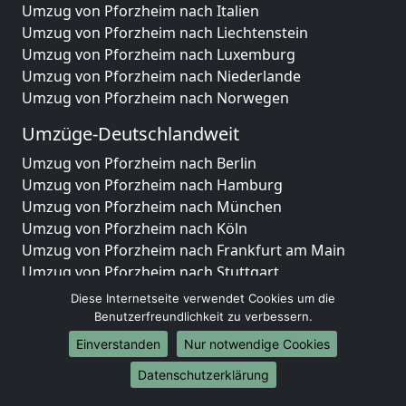
Umzug von Pforzheim nach Italien
Umzug von Pforzheim nach Liechtenstein
Umzug von Pforzheim nach Luxemburg
Umzug von Pforzheim nach Niederlande
Umzug von Pforzheim nach Norwegen
Umzüge-Deutschlandweit
Umzug von Pforzheim nach Berlin
Umzug von Pforzheim nach Hamburg
Umzug von Pforzheim nach München
Umzug von Pforzheim nach Köln
Umzug von Pforzheim nach Frankfurt am Main
Umzug von Pforzheim nach Stuttgart
Umzug von Pforzheim nach Düsseldorf
Diese Internetseite verwendet Cookies um die
Umzug von Pforzheim nach Leipzig
Benutzerfreundlichkeit zu verbessern.
Umzug von Pforzheim nach Dortmund
Einverstanden
Nur notwendige Cookies
Umzug von Pforzheim nach Essen
Datenschutzerklärung
Umzug von Pforzheim nach Bremen
Umzug von Pforzheim nach Dresden