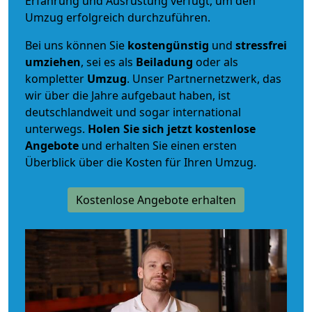
Erfahrung und Ausrüstung verfügt, um den
Umzug erfolgreich durchzuführen.
Bei uns können Sie
kostengünstig
und
stressfrei
umziehen
, sei es als
Beiladung
oder als
kompletter
Umzug
. Unser Partnernetzwerk, das
wir über die Jahre aufgebaut haben, ist
deutschlandweit und sogar international
unterwegs.
Holen Sie sich jetzt kostenlose
Angebote
und erhalten Sie einen ersten
Überblick über die Kosten für Ihren Umzug.
Kostenlose Angebote erhalten