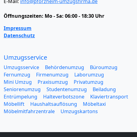
E-Mail:
info@pforzheim-umzugsfirma.de
Öffnungszeiten:
Mo - Sa: 06:00 - 18:30 Uhr
Impressum
Datenschutz
Umzugsservice
Umzugsservice
Behördenumzug
Büroumzug
Fernumzug
Firmenumzug
Laborumzug
Mini Umzug
Praxisumzug
Privatumzug
Seniorenumzug
Studentenumzug
Beiladung
Entrümpelung
Halteverbotszone
Klaviertransport
Möbellift
Haushaltsauflösung
Möbeltaxi
Möbelmitfahrzentrale
Umzugskartons