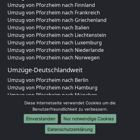
Umzug von Pforzheim nach Finnland
Umzug von Pforzheim nach Frankreich
Umzug von Pforzheim nach Griechenland
Umzug von Pforzheim nach Italien
Umzug von Pforzheim nach Liechtenstein
Umzug von Pforzheim nach Luxemburg
Umzug von Pforzheim nach Niederlande
Umzug von Pforzheim nach Norwegen
Umzüge-Deutschlandweit
Umzug von Pforzheim nach Berlin
Umzug von Pforzheim nach Hamburg
Umzug von Pforzheim nach München
Umzug von Pforzheim nach Köln
Diese Internetseite verwendet Cookies um die
Umzug von Pforzheim nach Frankfurt am Main
Benutzerfreundlichkeit zu verbessern.
Umzug von Pforzheim nach Stuttgart
Einverstanden
Nur notwendige Cookies
Umzug von Pforzheim nach Düsseldorf
Datenschutzerklärung
Umzug von Pforzheim nach Leipzig
Umzug von Pforzheim nach Dortmund