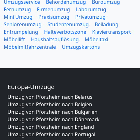
Umzugsservice
Behördenumzug
Büroumzug
Fernumzug
Firmenumzug
Laborumzug
Mini Umzug
Praxisumzug
Privatumzug
Seniorenumzug
Studentenumzug
Beiladung
Entrümpelung
Halteverbotszone
Klaviertransport
Möbellift
Haushaltsauflösung
Möbeltaxi
Möbelmitfahrzentrale
Umzugskartons
Europa-Umzüge
Umzug von Pforzheim nach Belarus
Umzug von Pforzheim nach Belgien
Umzug von Pforzheim nach Bulgarien
Umzug von Pforzheim nach Dänemark
Umzug von Pforzheim nach England
Umzug von Pforzheim nach Portugal