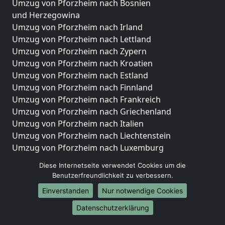
Umzug von Pforzheim nach Bosnien
und Herzegowina
Umzug von Pforzheim nach Irland
Umzug von Pforzheim nach Lettland
Umzug von Pforzheim nach Zypern
Umzug von Pforzheim nach Kroatien
Umzug von Pforzheim nach Estland
Umzug von Pforzheim nach Finnland
Umzug von Pforzheim nach Frankreich
Umzug von Pforzheim nach Griechenland
Umzug von Pforzheim nach Italien
Umzug von Pforzheim nach Liechtenstein
Umzug von Pforzheim nach Luxemburg
Umzug von Pforzheim nach Niederlande
Diese Internetseite verwendet Cookies um die
Umzug von Pforzheim nach Norwegen
Benutzerfreundlichkeit zu verbessern.
Umzüge-Deutschlandweit
Einverstanden
Nur notwendige Cookies
Umzug von Pforzheim nach Berlin
Datenschutzerklärung
Umzug von Pforzheim nach Hamburg