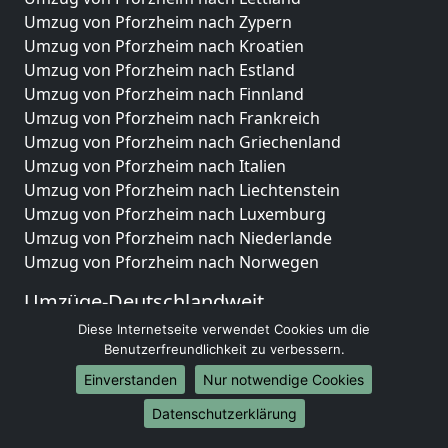
Umzug von Pforzheim nach Zypern
Umzug von Pforzheim nach Kroatien
Umzug von Pforzheim nach Estland
Umzug von Pforzheim nach Finnland
Umzug von Pforzheim nach Frankreich
Umzug von Pforzheim nach Griechenland
Umzug von Pforzheim nach Italien
Umzug von Pforzheim nach Liechtenstein
Umzug von Pforzheim nach Luxemburg
Umzug von Pforzheim nach Niederlande
Umzug von Pforzheim nach Norwegen
Umzüge-Deutschlandweit
Diese Internetseite verwendet Cookies um die
Umzug von Pforzheim nach Berlin
Benutzerfreundlichkeit zu verbessern.
Umzug von Pforzheim nach Hamburg
Umzug von Pforzheim nach München
Einverstanden
Nur notwendige Cookies
Umzug von Pforzheim nach Köln
Datenschutzerklärung
Umzug von Pforzheim nach Frankfurt am Main