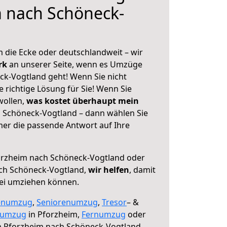
m nach Schöneck-
 die Ecke oder deutschlandweit – wir
erk
an unserer Seite, wenn es Umzüge
k-Vogtland geht! Wenn Sie nicht
e richtige Lösung für Sie! Wenn Sie
wollen,
was kostet überhaupt mein
 Schöneck-Vogtland – dann wählen Sie
mer die passende Antwort auf Ihre
rzheim nach Schöneck-Vogtland oder
ch Schöneck-Vogtland,
wir helfen
, damit
rei umziehen können.
enumzug
,
Seniorenumzug
,
Tresor
– &
numzug
in Pforzheim,
Fernumzug
oder
 Pforzheim nach Schöneck-Vogtland.