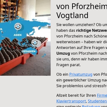
von Pforzhei
Vogtland
Sie wollen umziehen? Ob um
haben das
richtige Netzw
von Pforzheim nach Schönec
weiterwissen – haben wir di
Antworten auf Ihre Fragen 
Umzug
von Pforzheim nach
sie uns, denn wir haben im
Fragen parat.
Ob ein
Privatumzug
von Pfo
ein gewerblicher Umzug na
Sie problemlos und stressf
Allzeit bereit für Ihren
Firm
Klaviertransport
,
Studente
eine optimale
Beiladung
von