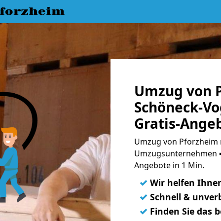
forzheim
Umzug von P
Schöneck-Vo
Gratis-Ange
Umzug von Pforzheim n
Umzugsunternehmen ➨
Angebote in 1 Min.
✓
Wir helfen Ihne
✓
Schnell & unverb
✓
Finden Sie das 