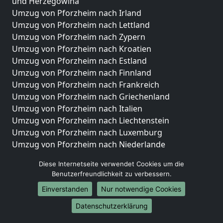
und Herzegowina
Umzug von Pforzheim nach Irland
Umzug von Pforzheim nach Lettland
Umzug von Pforzheim nach Zypern
Umzug von Pforzheim nach Kroatien
Umzug von Pforzheim nach Estland
Umzug von Pforzheim nach Finnland
Umzug von Pforzheim nach Frankreich
Umzug von Pforzheim nach Griechenland
Umzug von Pforzheim nach Italien
Umzug von Pforzheim nach Liechtenstein
Umzug von Pforzheim nach Luxemburg
Umzug von Pforzheim nach Niederlande
Umzug von Pforzheim nach Norwegen
Diese Internetseite verwendet Cookies um die
Umzüge-Deutschlandweit
Benutzerfreundlichkeit zu verbessern.
Einverstanden
Nur notwendige Cookies
Umzug von Pforzheim nach Berlin
Umzug von Pforzheim nach Hamburg
Datenschutzerklärung
Umzug von Pforzheim nach München