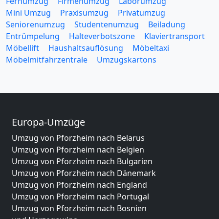
Fernumzug
Firmenumzug
Laborumzug
Mini Umzug
Praxisumzug
Privatumzug
Seniorenumzug
Studentenumzug
Beiladung
Entrümpelung
Halteverbotszone
Klaviertransport
Möbellift
Haushaltsauflösung
Möbeltaxi
Möbelmitfahrzentrale
Umzugskartons
Europa-Umzüge
Umzug von Pforzheim nach Belarus
Umzug von Pforzheim nach Belgien
Umzug von Pforzheim nach Bulgarien
Umzug von Pforzheim nach Dänemark
Umzug von Pforzheim nach England
Umzug von Pforzheim nach Portugal
Umzug von Pforzheim nach Bosnien