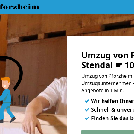
forzheim
Umzug von P
Stendal ☛ 1
Umzug von Pforzheim n
Umzugsunternehmen ➨
Angebote in 1 Min.
✓
Wir helfen Ihne
✓
Schnell & unverb
✓
Finden Sie das 