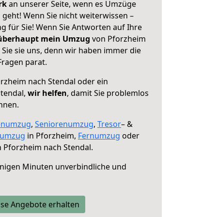
erk
an unserer Seite, wenn es Umzüge
 geht! Wenn Sie nicht weiterwissen –
ng für Sie! Wenn Sie Antworten auf Ihre
 überhaupt mein Umzug
von Pforzheim
 Sie sie uns, denn wir haben immer die
Fragen parat.
rzheim nach Stendal oder ein
tendal,
wir helfen
, damit Sie problemlos
nnen.
enumzug
,
Seniorenumzug
,
Tresor
– &
numzug
in Pforzheim,
Fernumzug
oder
 Pforzheim nach Stendal.
nigen Minuten unverbindliche und
se Angebote erhalten