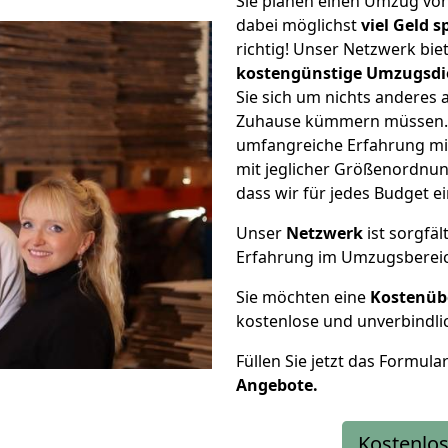
Sie planen einen Umzug vo
dabei möglichst
viel Geld 
richtig! Unser Netzwerk bi
kostengünstige Umzugsdi
Sie sich um nichts anderes 
Zuhause kümmern müssen. W
umfangreiche Erfahrung mi
mit jeglicher Größenordnun
dass wir für jedes Budget 
Unser
Netzwerk
ist sorgfäl
Erfahrung im Umzugsberei
Sie möchten eine
Kostenüb
kostenlose und unverbindli
Füllen Sie jetzt das Formula
Angebote.
Kostenlos