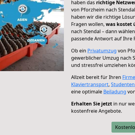
haben das
richtige Netzw
von Pforzheim nach Stendal
haben wir die richtige Lösu
Fragen wollen,
was kostet
nach Stendal – dann wählen
passende Antwort auf Ihre 
Ob ein
Privatumzug
von Pfo
gewerblicher Umzug nach S
und stressfrei umziehen kö
Allzeit bereit für Ihren
Firm
Klaviertransport
,
Studente
eine optimale
Beiladung
von
Erhalten Sie jetzt
in nur we
kostenfreie Angebote.
Kostenlo