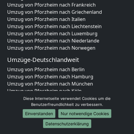
Umzug von Pforzheim nach Frankreich
Umzug von Pforzheim nach Griechenland
Umzug von Pforzheim nach Italien
Umzug von Pforzheim nach Liechtenstein
Umzug von Pforzheim nach Luxemburg
Umzug von Pforzheim nach Niederlande
Umzug von Pforzheim nach Norwegen
Umzüge-Deutschlandweit
Umzug von Pforzheim nach Berlin
Umzug von Pforzheim nach Hamburg
Umzug von Pforzheim nach München
Umzug von Pforzheim nach Köln
Umzug von Pforzheim nach Frankfurt am Main
Diese Internetseite verwendet Cookies um die
Umzug von Pforzheim nach Stuttgart
Benutzerfreundlichkeit zu verbessern.
Umzug von Pforzheim nach Düsseldorf
Einverstanden
Nur notwendige Cookies
Umzug von Pforzheim nach Leipzig
Datenschutzerklärung
Umzug von Pforzheim nach Dortmund
Umzug von Pforzheim nach Essen