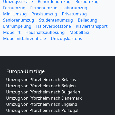
Umzugsservice
Behördenumzug
Büroumzug
Fernumzug
Firmenumzug
Laborumzug
Mini Umzug
Praxisumzug
Privatumzug
Seniorenumzug
Studentenumzug
Beiladung
Entrümpelung
Halteverbotszone
Klaviertransport
Möbellift
Haushaltsauflösung
Möbeltaxi
Möbelmitfahrzentrale
Umzugskartons
Europa-Umzüge
Umzug von Pforzheim nach Belarus
Umzug von Pforzheim nach Belgien
Umzug von Pforzheim nach Bulgarien
Umzug von Pforzheim nach Dänemark
Umzug von Pforzheim nach England
Umzug von Pforzheim nach Portugal