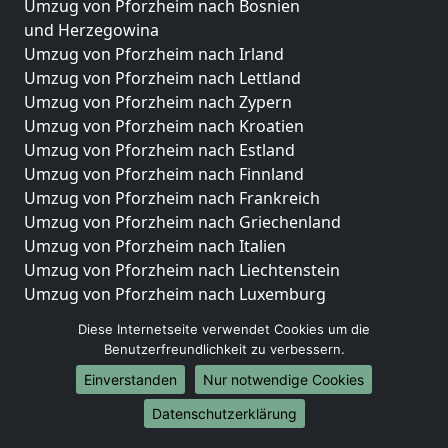
Umzug von Pforzheim nach Bosnien
und Herzegowina
Umzug von Pforzheim nach Irland
Umzug von Pforzheim nach Lettland
Umzug von Pforzheim nach Zypern
Umzug von Pforzheim nach Kroatien
Umzug von Pforzheim nach Estland
Umzug von Pforzheim nach Finnland
Umzug von Pforzheim nach Frankreich
Umzug von Pforzheim nach Griechenland
Umzug von Pforzheim nach Italien
Umzug von Pforzheim nach Liechtenstein
Umzug von Pforzheim nach Luxemburg
Umzug von Pforzheim nach Niederlande
Diese Internetseite verwendet Cookies um die
Umzug von Pforzheim nach Norwegen
Benutzerfreundlichkeit zu verbessern.
Umzüge-Deutschlandweit
Einverstanden
Nur notwendige Cookies
Umzug von Pforzheim nach Berlin
Datenschutzerklärung
Umzug von Pforzheim nach Hamburg